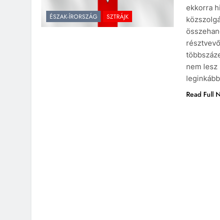
ekkorra h
ÉSZAK-ÍRORSZÁG
SZTRÁJK
közszolgá
összehango
résztvevő
többszáz
nem lesz 
leginkább
Read Full 