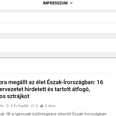
IMPRESSZUM
pra megállt az élet Észak-Írországban: 16
rvezetet hirdetett és tartott átfogó,
os sztrájkot
.hu
3 Év Ezelőtt
0
3 Mins
uár 18-a igencsak különlegesre sikerült Észak-Írországban: