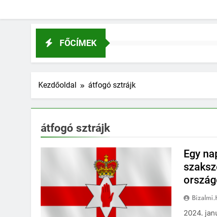
FŐCÍMEK
Kezdőoldal
átfogó sztrájk
átfogó sztrájk
Egy na
szaksze
ország
Bizalmi
2024. jan