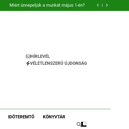
tal épít új jövőt a Munkástanácsok Országos
Szövetsége
Miért ünnepeljük a munkát május 1-én?
gvállalás avagy a Szakszervezetek ereje egy
szemétszedésben
rvezetfejlesztés a szakszervezeteknek? Igen!
tal épít új jövőt a Munkástanácsok Országos
Szövetsége
Miért ünnepeljük a munkát május 1-én?
gvállalás avagy a Szakszervezetek ereje egy
szemétszedésben
rvezetfejlesztés a szakszervezeteknek? Igen!
HÍRLEVÉL
VÉLETLENSZERŰ ÚJDONSÁG
IDŐTEREMTŐ
KÖNYVTÁR