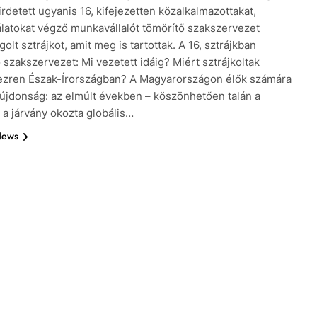
irdetett ugyanis 16, kifejezetten közalkalmazottakat,
latokat végző munkavállalót tömörítő szakszervezet
lt sztrájkot, amit meg is tartottak. A 16, sztrájkban
 szakszervezet: Mi vezetett idáig? Miért sztrájkoltak
ezren Észak-Írországban? A Magyarországon élők számára
újdonság: az elmúlt években – köszönhetően talán a
 a járvány okozta globális…
News