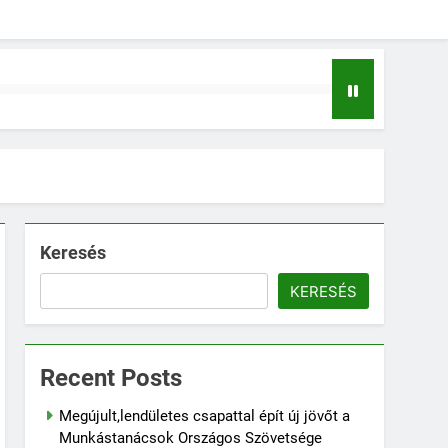
Keresés
KERESÉS
Recent Posts
Megújult,lendületes csapattal épít új jövőt a
Munkástanácsok Országos Szövetsége