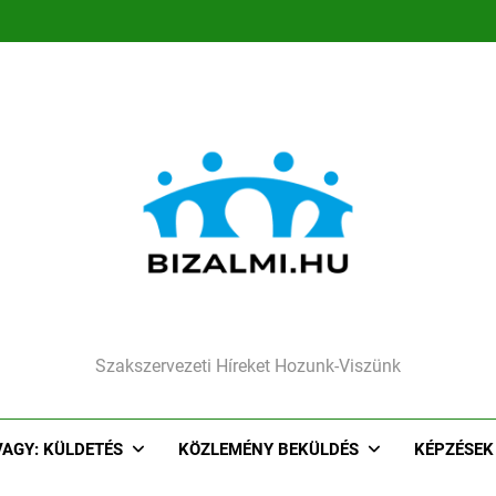
Megújult,lendületes csapat
Társadalmi felelőssé
Segíthet a sze
Megújult,lendületes csapat
Társadalmi felelőssé
Segíthet a sze
Szakszervezeti Híreket Hozunk-Viszünk
VAGY: KÜLDETÉS
KÖZLEMÉNY BEKÜLDÉS
KÉPZÉSEK