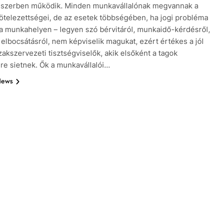
dszerben működik. Minden munkavállalónak megvannak a
kötelezettségei, de az esetek többségében, ha jogi probléma
 a munkahelyen – legyen szó bérvitáról, munkaidő-kérdésről,
 elbocsátásról, nem képviselik magukat, ezért értékes a jól
zakszervezeti tisztségviselők, akik elsőként a tagok
re sietnek. Ők a munkavállalói…
News