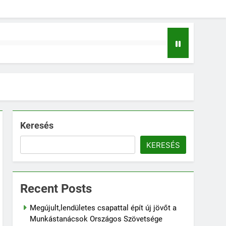
Keresés
KERESÉS
Recent Posts
Megújult,lendületes csapattal épít új jövőt a
Munkástanácsok Országos Szövetsége