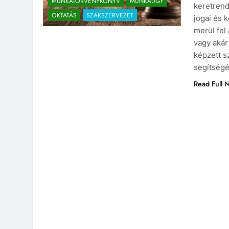
MUNKATÖRVÉNYKÖNYV
MUNKAÜGY
keretren
OKTATÁS
SZAKSZERVEZET
jogai és 
merül fel
vagy akár
képzett s
segítségé
Read Full 