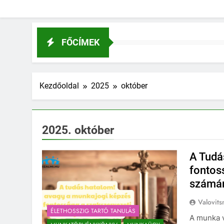
FŐCÍMEK
Kezdőoldal
2025
október
2025. október
A Tudá
fontos
számá
Valovits
ÉLETHOSSZIG TARTÓ TANULÁS
A munka v