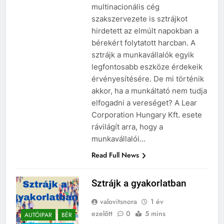
multinacionális cég
szakszervezete is sztrájkot
hirdetett az elmúlt napokban a
bérekért folytatott harcban. A
sztrájk a munkavállalók egyik
legfontosabb eszköze érdekeik
érvényesítésére. De mi történik
akkor, ha a munkáltató nem tudja
elfogadni a vereséget? A Lear
Corporation Hungary Kft. esete
rávilágít arra, hogy a
munkavállalói…
Read Full News
Sztrájk a gyakorlatban
valovitsnora
1 év
ezelőtt
0
5 mins
AUTÓIPAR
BÉR