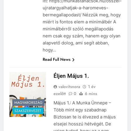
itt: https://munkastanacsok.hu/osszel-
ujratargyalhatjak-a-haromeves-
bermegallapodast/ Nézzük meg, hogy
miért is fontos elem a minimálbér A
minimálbérről szóló megállapodás
nem csak egy szám, hanem egy olyan
alapvető dolog, ami segít abban,
hogy…
Read Full News
Éljen Május 1.
valovitsnora
1 év
ezelőtt
0
6 mins
MAGYARORSZÁG
Május 1.: A Munka Ünnepe –
Több mint egy szabadnap
SZAKSZERVEZET
Biztosan te is élvezed a május
elsejei hosszú hétvégét. De
vajon tudod, hogy ez a nap