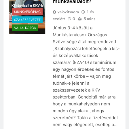
munkavállalóit?
valovitsnora
1 év
MUNKAERŐPIAC
ezelőtt
0
5 mins
SZAKSZERVEZET
Június 3-4 között a
VÁLLALKOZÓK
Munkástanácsok Országos
Szövetsége által megrendezett
„Szabályozási lehetőségek a kis-
és középvállalkozások
számára” (EZA40) szeminárium
egy nagyon érdekes és fontos
témát járt körbe – vajon meg
tudnak-e jelenni a
szakszervezetek a KKV
szektorban. Gondoltál már arra,
hogy a munkahelyeden nem
minden úgy alakul, ahogy
szeretnéd? Talán a fizetéseddel
nem vagy elégedett, esetleg a…