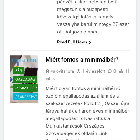
pénzét, akkor heteken belül
megszűnik a budapesti
közszolgáltatás, s komoly
veszélybe kerül mintegy 27 ezer
ott dolgozó ember…
Read Full News
Miért fontos a minimálbér?
BÉR
valovitsnora
1 év ezelőtt
0
11
mins
GAZDASÁG
MINIMÁLBÉR
Miért olyan fontos a minimálbérről
szóló megállapodás az állam és a
SZAKSZERVEZET
szakszervezetek között? „ Ősszel újra
tárgyalhatják a hároméves minimálbér
megállapodást” olvashattuk a
Munkástanácsok Országos
Szövetségének oldalán Link