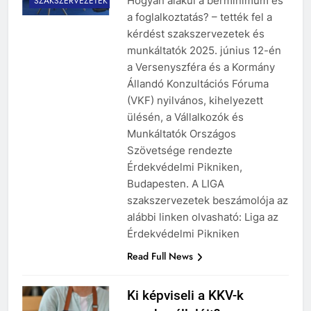
Hogyan alakul a bérminimum és
SZAKSZERVEZETEK
a foglalkoztatás? – tették fel a
kérdést szakszervezetek és
munkáltatók 2025. június 12-én
a Versenyszféra és a Kormány
Állandó Konzultációs Fóruma
(VKF) nyilvános, kihelyezett
ülésén, a Vállalkozók és
Munkáltatók Országos
Szövetsége rendezte
Érdekvédelmi Pikniken,
Budapesten. A LIGA
szakszervezetek beszámolója az
alábbi linken olvasható: Liga az
Érdekvédelmi Pikniken
Read Full News
Ki képviseli a KKV-k