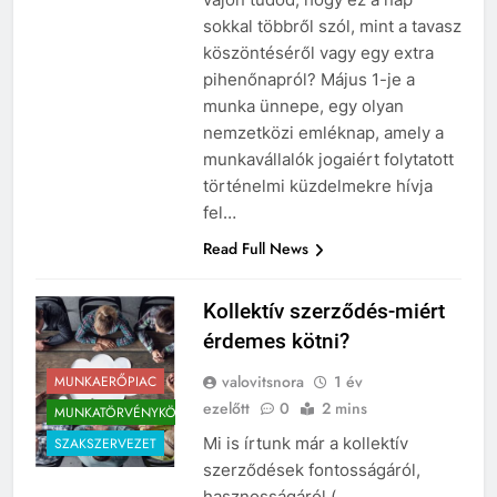
sokkal többről szól, mint a tavasz
köszöntéséről vagy egy extra
pihenőnapról? Május 1-je a
munka ünnepe, egy olyan
nemzetközi emléknap, amely a
munkavállalók jogaiért folytatott
történelmi küzdelmekre hívja
fel…
Read Full News
Kollektív szerződés-miért
érdemes kötni?
valovitsnora
1 év
MUNKAERŐPIAC
ezelőtt
0
2 mins
MUNKATÖRVÉNYKÖNYV
Mi is írtunk már a kollektív
SZAKSZERVEZET
szerződések fontosságáról,
hasznosságáról (