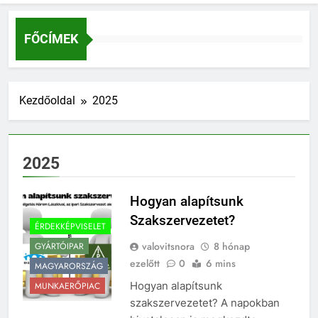
FŐCÍMEK
Kezdőoldal
2025
2025
Hogyan alapítsunk
Szakszervezetet?
ÉRDEKKÉPVISELET
valovitsnora
8 hónap
GYÁRTÓIPAR
ezelőtt
0
6 mins
MAGYARORSZÁG
Hogyan alapítsunk
MUNKAERŐPIAC
szakszervezetet? A napokban