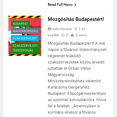
Read Full News
Mozgósítás Budapestért!
BUDAPEST
valovitsnora
1 év
MAGYARORSZÁG
ezelőtt
0
2 mins
SZAKSZERVEZET
Mozgósítás Budapestért! A mai
SZAKSZERVEZETI
napon a fővárosi önkormányzati
ÖSSZEFOGÁS
cégeknél működő
szakszervezetek közös levelet
juttattak el Orbán Viktor
Magyarország
Miniszterelnökéhez valamint
Karácsony Gergelyhez
Budapest Főpolgármesteréhez
az azonnali konzultációra hívva
fel a feleket. „Amennyiben a
kormány elveszi a főváros