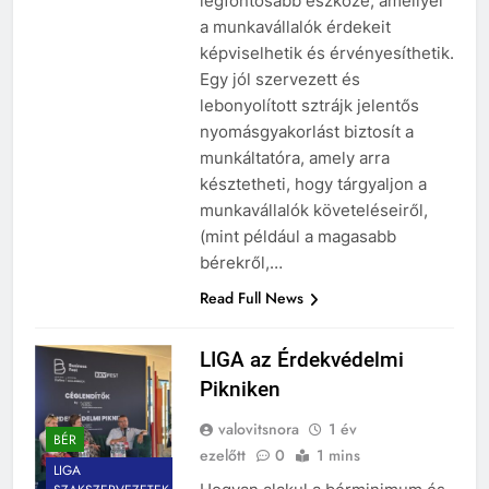
legfontosabb eszköze, amellyel
a munkavállalók érdekeit
képviselhetik és érvényesíthetik.
Egy jól szervezett és
lebonyolított sztrájk jelentős
nyomásgyakorlást biztosít a
munkáltatóra, amely arra
késztetheti, hogy tárgyaljon a
munkavállalók követeléseiről,
(mint például a magasabb
bérekről,…
Read Full News
LIGA az Érdekvédelmi
Pikniken
valovitsnora
1 év
BÉR
ezelőtt
0
1 mins
LIGA