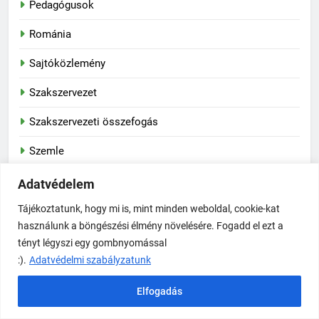
Pedagógusok
Románia
Sajtóközlemény
Szakszervezet
Szakszervezeti összefogás
Szemle
SZÉP-kártya
Adatvédelem
Tájékoztatunk, hogy mi is, mint minden weboldal, cookie-kat
Szlovénia
használunk a böngészési élmény növelésére. Fogadd el ezt a
Sztrájk
tényt légyszi egy gombnyomással
:).
Adatvédelmi szabályzatunk
Társadalmi felelősségvállalás
Elfogadás
Törvényhozás