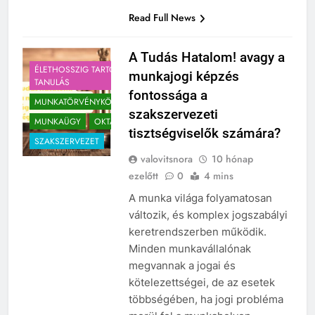
Read Full News
A Tudás Hatalom! avagy a
ÉLETHOSSZIG TARTÓ
munkajogi képzés
TANULÁS
fontossága a
MUNKATÖRVÉNYKÖNYV
szakszervezeti
MUNKAÜGY
OKTATÁS
tisztségviselők számára?
SZAKSZERVEZET
valovitsnora
10 hónap
ezelőtt
0
4 mins
A munka világa folyamatosan
változik, és komplex jogszabályi
keretrendszerben működik.
Minden munkavállalónak
megvannak a jogai és
kötelezettségei, de az esetek
többségében, ha jogi probléma