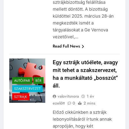
sztrájkbizottság felállítása
mellett döntött. A bizottság
küldöttei 2025. március 28-án
megkezdték ismét a
tárgyalásokat a Ge Vernova
vezetőivel,…
Read Full News
Egy sztrájk utóélete, avagy
mit tehet a szakszervezet,
ha a munkáltató „bosszút”
AUTÓIPAR
BÉR
áll.
SZAKSZERVEZET
valovitsnora
1 év
SZTRÁJK
ezelőtt
0
2 mins
Előző cikkünkben a sztrájk
lebonyolításáról írtunk annak
apropóján, hogy két