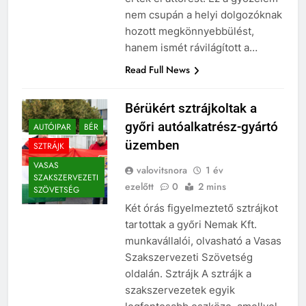
nem csupán a helyi dolgozóknak
hozott megkönnyebbülést,
hanem ismét rávilágított a…
Read Full News
Bérükért sztrájkoltak a
győri autóalkatrész-gyártó
AUTÓIPAR
BÉR
üzemben
SZTRÁJK
VASAS
valovitsnora
1 év
SZAKSZERVEZETI
ezelőtt
0
2 mins
SZÖVETSÉG
Két órás figyelmeztető sztrájkot
tartottak a győri Nemak Kft.
munkavállalói, olvasható a Vasas
Szakszervezeti Szövetség
oldalán. Sztrájk A sztrájk a
szakszervezetek egyik