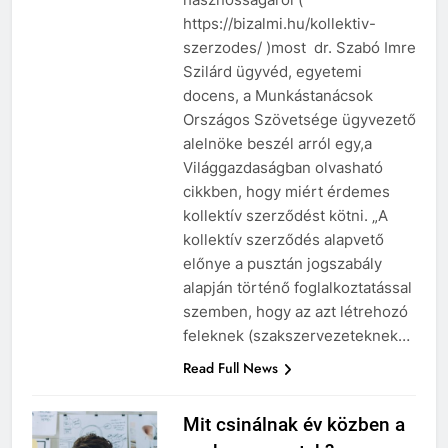
https://bizalmi.hu/kollektiv-
szerzodes/ )most dr. Szabó Imre
Szilárd ügyvéd, egyetemi
docens, a Munkástanácsok
Országos Szövetsége ügyvezető
alelnöke beszél arról egy,a
Világgazdaságban olvasható
cikkben, hogy miért érdemes
kollektív szerződést kötni. „A
kollektív szerződés alapvető
előnye a pusztán jogszabály
alapján történő foglalkoztatással
szemben, hogy az azt létrehozó
feleknek (szakszervezeteknek…
Read Full News
Mit csinálnak év közben a