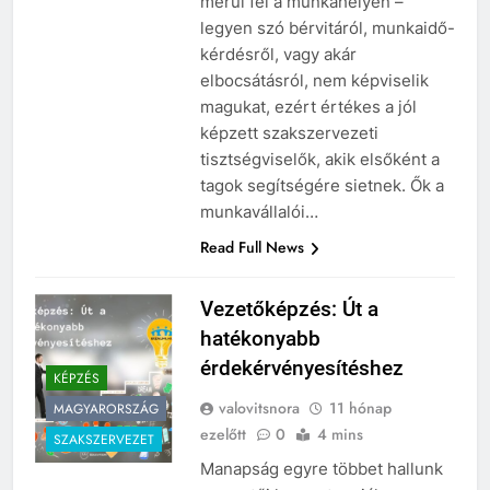
merül fel a munkahelyen –
legyen szó bérvitáról, munkaidő-
kérdésről, vagy akár
elbocsátásról, nem képviselik
magukat, ezért értékes a jól
képzett szakszervezeti
tisztségviselők, akik elsőként a
tagok segítségére sietnek. Ők a
munkavállalói…
Read Full News
Vezetőképzés: Út a
hatékonyabb
érdekérvényesítéshez
KÉPZÉS
valovitsnora
11 hónap
MAGYARORSZÁG
ezelőtt
0
4 mins
SZAKSZERVEZET
Manapság egyre többet hallunk