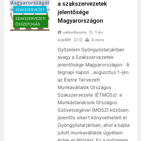
a szakszervezetek
SZAKSZERVEZET
jelentősége
SZAKSZERVEZETI
Magyarországon
ÖSSZEFOGÁS
valovitsnora
1 év
ezelőtt
0
3 mins
Győzelem Gyöngyöstarjánban
avagy a Szakszervezetek
jelentősége Magyarországon A
tegnapi napon , augusztus 1-jén
az Életre Tervezett
Munkavállalók Országos
Szakszervezete (ÉTMOSz) a
Munkástanácsok Országos
Szövetségével (MOSZ) közösen
jelentős sikert könyvelhetett el
Gyöngyöstarjánban, ahol a bajba
jutott munkavállalók ügyében
értek el áttörést. Ez a győzelem