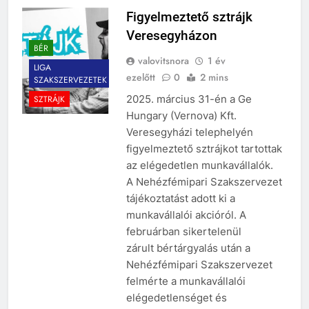
Figyelmeztető sztrájk
Veresegyházon
BÉR
valovitsnora
1 év
LIGA
ezelőtt
0
2 mins
SZAKSZERVEZETEK
2025. március 31-én a Ge
SZTRÁJK
Hungary (Vernova) Kft.
Veresegyházi telephelyén
figyelmeztető sztrájkot tartottak
az elégedetlen munkavállalók.
A Nehézfémipari Szakszervezet
tájékoztatást adott ki a
munkavállalói akcióról. A
februárban sikertelenül
zárult bértárgyalás után a
Nehézfémipari Szakszervezet
felmérte a munkavállalói
elégedetlenséget és