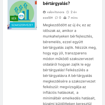
bértárgyalás?
valovitsnora
2 év
ezelőtt
0
7 mins
BÉR
Megkezdődött az új év, ez az
SZAKSZERVEZET
időszak az, amikor a
munkahelyeken bérfejlesztés,
béremelés, ezzel együtt
bértárgyalás zajlik. Nézzük meg,
hogy egy jól, transzparens
módon működő szakszervezet
oldaláról hogyan zajlik le egy
bértárgyalás! Felkészülés a
bértárgyalásra A bértárgyalás
megkezdésére a szakszervezet
felkészül: megvizsgálja az
inflációs hatásokat, a
minimálbér emelkedés hatásait,
bizalmi küldötteken keresztül