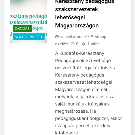
Keresztény pedagógus
szakszervezetek
lehetőségei
Magyarországon
OKTATÁS
valovitsnora
9 hónap
SZAKSZERVEZET
ezelőtt
0
1 mins
A Küldetés-Keresztény
Pedagógusok Szövetsége
összeállított egy kérdőívet :
Keresztény pedagógus
szakszervezet lehetőségei
Magyarországon címmel,
melynek célja a kutatás és a
saját munkájuk irányainak
meghatározása. Ha
pedagógusként dolgozol, akkor
szánj pár percet a kérdőív
kitöltésére.