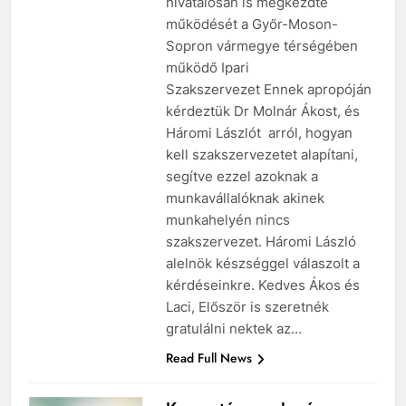
hivatalosan is megkezdte
működését a Győr-Moson-
Sopron vármegye térségében
működő Ipari
Szakszervezet Ennek apropóján
kérdeztük Dr Molnár Ákost, és
Háromi Lászlót arról, hogyan
kell szakszervezetet alapítani,
segítve ezzel azoknak a
munkavállalóknak akinek
munkahelyén nincs
szakszervezet. Háromi László
alelnök készséggel válaszolt a
kérdéseinkre. Kedves Ákos és
Laci, Először is szeretnék
gratulálni nektek az…
Read Full News