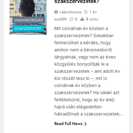
szakszervezetek?
valovitsnora
1 év
ezelőtt
0
8 mins
MAGYARORSZÁG
Mit csinálnak év közben a
SZAKSZERVEZET
szakszervezetek? Sokakban
felmerülhet a kérdés, hogy
amikor nem a béremelésről
tárgyalnak, vagy nem az éves
közgyűlés bonyolítják le a
szakszervezetek – ami adott év
kis részét tesz ki –, mit is
csinálnak év közben a
szakszervezetek? Ha valaki azt
feltételezné, hogy az év eleji
hajrá után elégedetten
hátradőlnek a szakszervezetek…
Read Full News