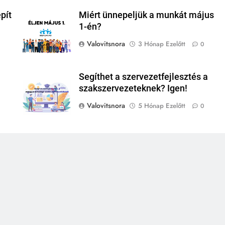
pít
Miért ünnepeljük a munkát május
1-én?
Valovitsnora
3 Hónap Ezelőtt
0
Segíthet a szervezetfejlesztés a
szakszervezeteknek? Igen!
Valovitsnora
5 Hónap Ezelőtt
0