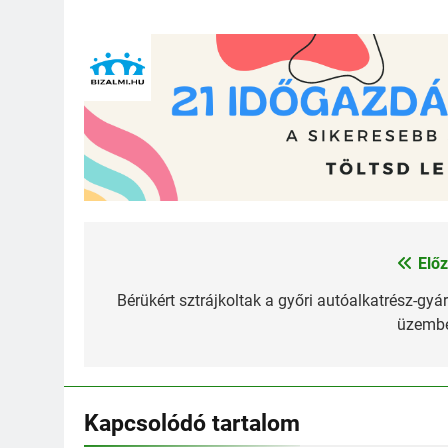
Előz
Bejegyzés
navigáció
Bérükért sztrájkoltak a győri autóalkatrész-gyár
üzemb
Kapcsolódó tartalom