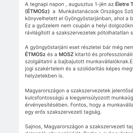
A tegnapi napon , augusztus 1-jén az
Életre
(ÉTMOSz)
a Munkástanácsok Országos Szöve
könyvelhetett el Gyöngyöstarjánban, ahol a b
Ez a győzelem nem csupán a helyi dolgozók
rávilágított a szakszervezetek pótolhatatla
A gyöngyöstarjáni eset részletei bár még nem
ÉTMOSz
és a
MOSZ
kitartó és professzionál
szolgáltatni a bajbajutott munkavállalóknak.Ez
jogi szakértelem és a szolidaritás képes me
helyzetekben is.
Magyarországon a szakszervezetek jelentősé
kulcsfontosságú a kiegyensúlyozott munkaügy
érvényesítésében. Fontos, hogy a munkavállal
egy erős szakszervezeti tagság.
Sajnos, Magyarországon a szakszervezeti tag