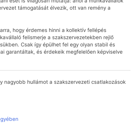
áni eset is világosan mutatja: ahol a munkavállalók
ervezet támogatását élvezik, ott van remény a
rra, hogy érdemes hinni a kollektív fellépés
avállaló felismerje a szakszervezetekben rejlő
sükben. Csak így épülhet fel egy olyan stabil és
ai garantáltak, és érdekeik megfelelően képviselve
egy nagyobb hullámot a szakszervezeti csatlakozások
 ügyében