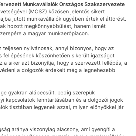
 Tervezett Munkavállalók Országos Szakszervezete
tségével (MOSZ) közösen jelentős sikert
ajba jutott munkavállalók ügyében értek el áttörést.
nak hozott megkönnyebbülést, hanem ismét
n szerepére a magyar munkaerőpiacon.
 teljesen nyilvánosak, annyi bizonyos, hogy az
is fellépésének köszönhetően sikerült igazságot
 a siker azt bizonyítja, hogy a szervezett fellépés, a
gvédeni a dolgozók érdekeit még a legnehezebb
ge gyakran alábecsült, pedig szerepük
i kapcsolatok fenntartásában és a dolgozói jogok
ók tisztában legyenek azzal, milyen előnyökkel jár
ság aránya viszonylag alacsony, ami gyengíti a