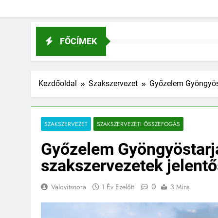
FŐCÍMEK
Kezdőoldal
Szakszervezet
Győzelem Gyöngyöst
SZAKSZERVEZET
SZAKSZERVEZETI ÖSSZEFOGÁS
Győzelem Gyöngyöstarj
szakszervezetek jelen
0
Valovitsnora
1 Év Ezelőtt
3 Mins