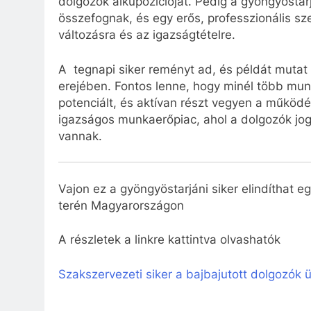
dolgozók alkupozícióját. Pedig a gyöngyöstarj
összefognak, és egy erős, professzionális sz
változásra és az igazságtételre.
A tegnapi siker reményt ad, és példát mutat a
erejében. Fontos lenne, hogy minél több munk
potenciált, és aktívan részt vegyen a működé
igazságos munkaerőpiac, ahol a dolgozók jog
vannak.
Vajon ez a gyöngyöstarjáni siker elindíthat 
terén Magyarországon
A részletek a linkre kattintva olvashatók
Szakszervezeti siker a bajbajutott dolgozók