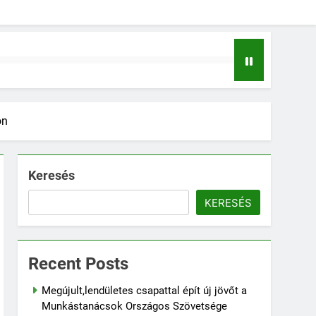
on
Keresés
KERESÉS
Recent Posts
Megújult,lendületes csapattal épít új jövőt a
Munkástanácsok Országos Szövetsége