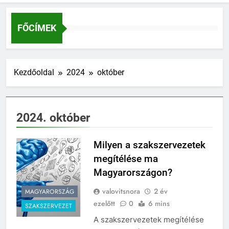
FŐCÍMEK
Kezdőoldal
2024
október
2024. október
Milyen a szakszervezetek
megítélése ma
Magyarországon?
valovitsnora
2 év
MAGYARORSZÁG
ezelőtt
0
6 mins
SZAKSZERVEZET
A szakszervezetek megítélése