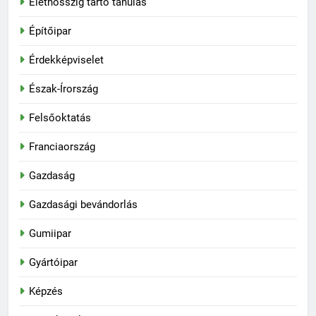
Élethosszig tartó tanulás
Építőipar
Érdekképviselet
Észak-Írország
Felsőoktatás
Franciaország
Gazdaság
Gazdasági bevándorlás
Gumiipar
Gyártóipar
Képzés