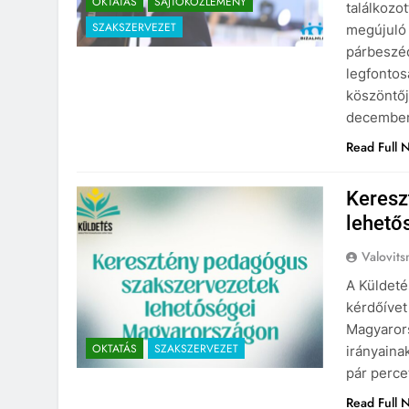
OKTATÁS
SAJTÓKÖZLEMÉNY
találkozo
SZAKSZERVEZET
megújuló 
párbeszéd
legfontos
köszöntőj
decemberé
Read Full 
Keresz
lehető
Valovits
A Küldet
kérdőívet
Magyarors
OKTATÁS
SZAKSZERVEZET
irányaina
pár percet
Read Full 