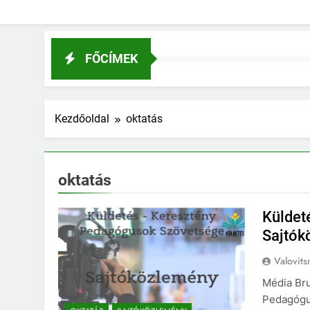
FŐCÍMEK
Kezdőoldal
oktatás
oktatás
Küldet
Sajtók
Valovits
Média Bru
Pedagógu