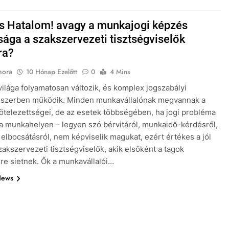
s Hatalom! avagy a munkajogi képzés
sága a szakszervezeti tisztségviselők
ra?
nora
10 Hónap Ezelőtt
0
4 Mins
ilága folyamatosan változik, és komplex jogszabályi
dszerben működik. Minden munkavállalónak megvannak a
kötelezettségei, de az esetek többségében, ha jogi probléma
 a munkahelyen – legyen szó bérvitáról, munkaidő-kérdésről,
 elbocsátásról, nem képviselik magukat, ezért értékes a jól
zakszervezeti tisztségviselők, akik elsőként a tagok
re sietnek. Ők a munkavállalói…
News