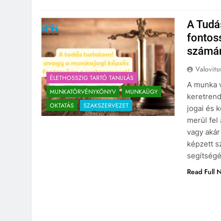
A Tudá
fontos
számá
Valovits
ÉLETHOSSZIG TARTÓ TANULÁS
A munka v
MUNKATÖRVÉNYKÖNYV
MUNKAÜGY
keretren
OKTATÁS
SZAKSZERVEZET
jogai és 
merül fel
vagy akár
képzett s
segítségé
Read Full 