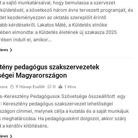
tt a sajtó munkatársaival, hogy bemutassa a szervezet
küldetését, a következő három évre tervezett programjait, és
et kezdeményezzen az oktatás szereplőit érintő
abb kérdésekről. Lakatos Máté, a Küldetés elnöke
ében elmondta: a Küldetés életének új szakasza 2025
ben indult el, amikor…
News
tény pedagógus szakszervezetek
ségei Magyarországon
nora
9 Hónap Ezelőtt
0
1 Mins
és-Keresztény Pedagógusok Szövetsége összeállított egy
 : Keresztény pedagógus szakszervezet lehetőségei
zágon címmel, melynek célja a kutatás és a saját munkájuk
k meghatározása. Ha pedagógusként dolgozol, akkor szánj
 a kérdőív kitöltésére.
News