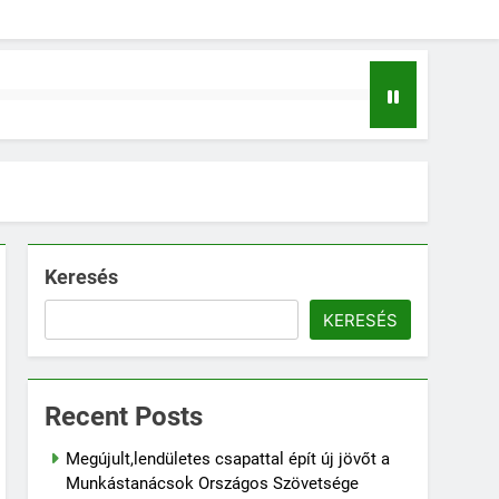
Keresés
KERESÉS
Recent Posts
Megújult,lendületes csapattal épít új jövőt a
Munkástanácsok Országos Szövetsége