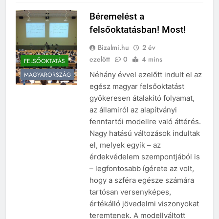
Béremelést a
felsőoktatásban! Most!
Bizalmi.hu
2 év
ezelőtt
0
4 mins
FELSŐOKTATÁS
Néhány évvel ezelőtt indult el az
MAGYARORSZÁG
egész magyar felsőoktatást
gyökeresen átalakító folyamat,
az államiról az alapítványi
fenntartói modellre való áttérés.
Nagy hatású változások indultak
el, melyek egyik – az
érdekvédelem szempontjából is
– legfontosabb ígérete az volt,
hogy a szféra egésze számára
tartósan versenyképes,
értékálló jövedelmi viszonyokat
teremtenek. A modellváltott