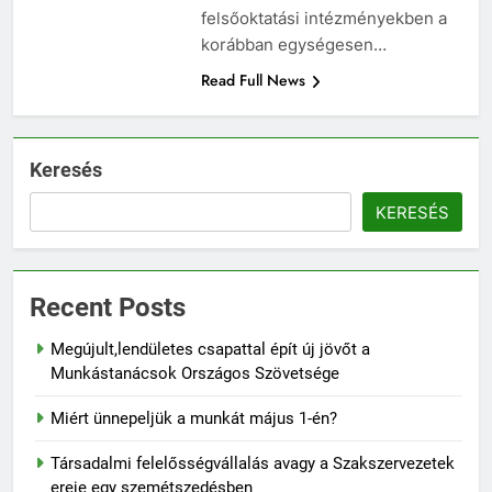
felsőoktatási intézményekben a
korábban egységesen…
Read Full News
Keresés
KERESÉS
Recent Posts
Megújult,lendületes csapattal épít új jövőt a
Munkástanácsok Országos Szövetsége
Miért ünnepeljük a munkát május 1-én?
Társadalmi felelősségvállalás avagy a Szakszervezetek
ereje egy szemétszedésben