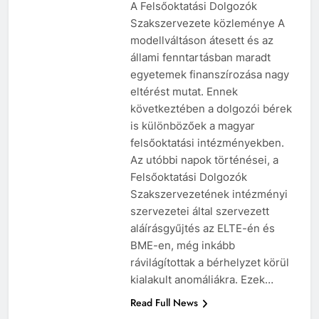
A Felsőoktatási Dolgozók
Szakszervezete közleménye A
modellváltáson átesett és az
állami fenntartásban maradt
egyetemek finanszírozása nagy
eltérést mutat. Ennek
következtében a dolgozói bérek
is különbözőek a magyar
felsőoktatási intézményekben.
Az utóbbi napok történései, a
Felsőoktatási Dolgozók
Szakszervezetének intézményi
szervezetei által szervezett
aláírásgyűjtés az ELTE-én és
BME-en, még inkább
rávilágítottak a bérhelyzet körül
kialakult anomáliákra. Ezek…
Read Full News