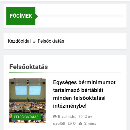
FŐCÍMEK
Kezdőoldal
Felsőoktatás
Felsőoktatás
Egységes bérminimumot
tartalmazó bértáblát
minden felsőoktatási
intézménybe!
Bizalmi.hu
2 év
FELSŐOKTATÁS
ezelőtt
0
2 mins