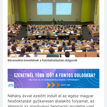
Béremelést követelnek a felsőoktatásban dolgozók
Néhány évvel ezelőtt indult el az egész magyar
felsőoktatást gyökeresen átalakító folyamat, az
államiról az alapítványi fenntartói modellre való