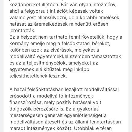
kezdőbéreket illetően. Bár van olyan intézmény,
ahol a felgyorsult inflációt képesek voltak
valamelyest ellensúlyozni, de a korábbi emelések
hatását az áremelkedések mindenütt erősen
lerontották.
Ez a helyzet nem tartható fenn! Követeljük, hogy a
kormány emelje meg a felsőoktatási béreket,
különben azok az elvárások, melyeket a
modellváltó egyetemekkel szemben támasztottak
és az a teljesítménycélok, amelyeket az
egyetemek elé kitűztek még inkább
teljesíthetetlenek lesznek.
A hazai felsőoktatásban lezajlott modellváltással
erősödött a modellváltó intézmények
finanszírozása, mely pozitív hatással volt
dolgozóik bérezésére is. Ez a gyakorlat
mesterségesen generált egyenlőtlenséget a
modellváltáson átesett és az állami fenntartásban
maradt intézmények között. Utóbbiak e téren