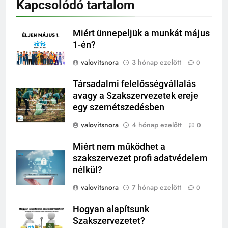
Kapcsolódó tartalom
Miért ünnepeljük a munkát május
1-én?
valovitsnora
3 hónap ezelőtt
0
Társadalmi felelősségvállalás
avagy a Szakszervezetek ereje
egy szemétszedésben
valovitsnora
4 hónap ezelőtt
0
Miért nem működhet a
szakszervezet profi adatvédelem
nélkül?
valovitsnora
7 hónap ezelőtt
0
Hogyan alapítsunk
Szakszervezetet?