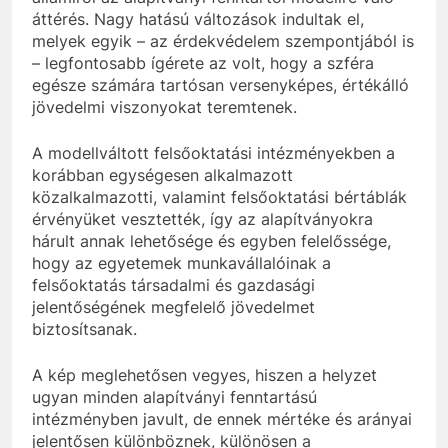
áttérés. Nagy hatású változások indultak el,
melyek egyik – az érdekvédelem szempontjából is
– legfontosabb ígérete az volt, hogy a szféra
egésze számára tartósan versenyképes, értékálló
jövedelmi viszonyokat teremtenek.
A modellváltott felsőoktatási intézményekben a
korábban egységesen alkalmazott
közalkalmazotti, valamint felsőoktatási bértáblák
érvényüket vesztették, így az alapítványokra
hárult annak lehetősége és egyben felelőssége,
hogy az egyetemek munkavállalóinak a
felsőoktatás társadalmi és gazdasági
jelentőségének megfelelő jövedelmet
biztosítsanak.
A kép meglehetősen vegyes, hiszen a helyzet
ugyan minden alapítványi fenntartású
intézményben javult, de ennek mértéke és arányai
jelentősen különböznek, különösen a