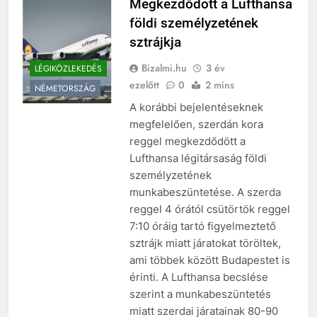
Megkezdődött a Lufthansa
földi személyzetének
sztrájkja
Bizalmi.hu
3 év
LÉGIKÖZLEKEDÉS
ezelőtt
0
2 mins
NÉMETORSZÁG
A korábbi bejelentéseknek
megfelelően, szerdán kora
reggel megkezdődött a
Lufthansa légitársaság földi
személyzetének
munkabeszüntetése. A szerda
reggel 4 órától csütörtök reggel
7:10 óráig tartó figyelmeztető
sztrájk miatt járatokat töröltek,
ami többek között Budapestet is
érinti. A Lufthansa becslése
szerint a munkabeszüntetés