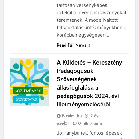
hogy a szféra egésze számára
tartósan versenyképes,
értékálló jövedelmi viszonyokat
teremtenek. A modellváltott
felsőoktatási intézményekben a
korábban egységesen…
Read Full News
A Küldetés – Keresztény
Pedagógusok
Szövetségének
állásfoglalása a
KÖZLEMÉNYEK
pedagógusok 2024. évi
KÖZOKTATÁS
illetményemeléséről
Bizalmi.hu
2 év
ezelőtt
0
7 mins
Jó irányba tett fontos lépések