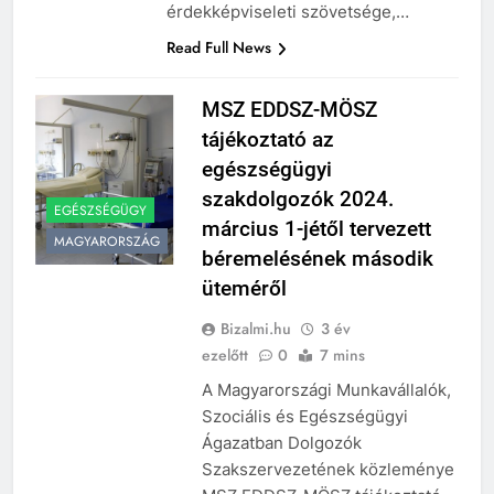
ágazat másik országos
érdekképviseleti szövetsége,…
Read Full News
MSZ EDDSZ-MÖSZ
tájékoztató az
egészségügyi
szakdolgozók 2024.
EGÉSZSÉGÜGY
március 1-jétől tervezett
MAGYARORSZÁG
béremelésének második
üteméről
Bizalmi.hu
3 év
ezelőtt
0
7 mins
A Magyarországi Munkavállalók,
Szociális és Egészségügyi
Ágazatban Dolgozók
Szakszervezetének közleménye