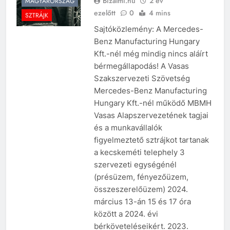
Bizalmi.hu
2 év
MAGYARORSZÁG
ezelőtt
0
4 mins
SZTRÁJK
Sajtóközlemény: A Mercedes-
Benz Manufacturing Hungary
Kft.-nél még mindig nincs aláírt
bérmegállapodás! A Vasas
Szakszervezeti Szövetség
Mercedes-Benz Manufacturing
Hungary Kft.-nél működő MBMH
Vasas Alapszervezetének tagjai
és a munkavállalók
figyelmeztető sztrájkot tartanak
a kecskeméti telephely 3
szervezeti egységénél
(présüzem, fényezőüzem,
összeszerelőüzem) 2024.
március 13-án 15 és 17 óra
között a 2024. évi