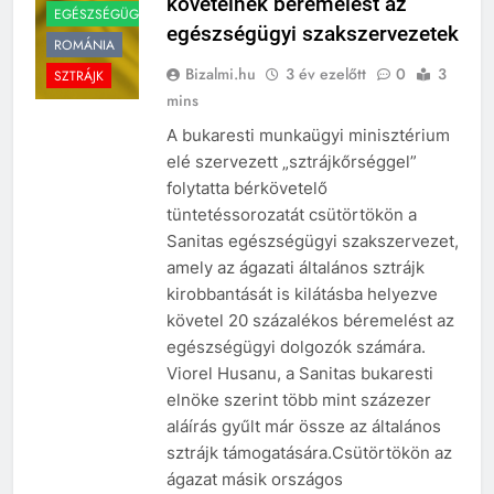
követelnek béremelést az
EGÉSZSÉGÜGY
egészségügyi szakszervezetek
ROMÁNIA
Bizalmi.hu
3 év ezelőtt
0
3
SZTRÁJK
mins
A bukaresti munkaügyi minisztérium
elé szervezett „sztrájkőrséggel”
folytatta bérkövetelő
tüntetéssorozatát csütörtökön a
Sanitas egészségügyi szakszervezet,
amely az ágazati általános sztrájk
kirobbantását is kilátásba helyezve
követel 20 százalékos béremelést az
egészségügyi dolgozók számára.
Viorel Husanu, a Sanitas bukaresti
elnöke szerint több mint százezer
aláírás gyűlt már össze az általános
sztrájk támogatására.Csütörtökön az