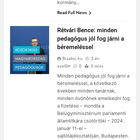
Borsos Noel úgy látja, hogy a
kormány…
Read Full News
Rétvári Bence: minden
pedagógus jól fog járni a
béremeléssel
KÖZOKTATÁS
Bizalmi.hu
3 év
MAGYARORSZÁG
ezelőtt
0
5 mins
PEDAGÓGUSOK
Minden pedagógus jól fog járni a
béremeléssel, a következő
években minden tanárnak,
minden óvónőnek emelkedni fog
a fizetése – mondta a
Belügyminisztérium parlamenti
államtitkára csütörtöki – 2024.
január 11-ei –