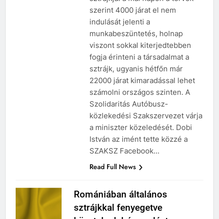
sztrájkja: a mai napon a tervek
szerint 4000 járat el nem
indulását jelenti a
munkabeszüntetés, holnap
viszont sokkal kiterjedtebben
fogja érinteni a társadalmat a
sztrájk, ugyanis hétfőn már
22000 járat kimaradással lehet
számolni országos szinten. A
Szolidaritás Autóbusz-
közlekedési Szakszervezet várja
a miniszter közeledését. Dobi
István az imént tette közzé a
SZAKSZ Facebook…
Read Full News
Romániában általános
sztrájkkal fenyegetve