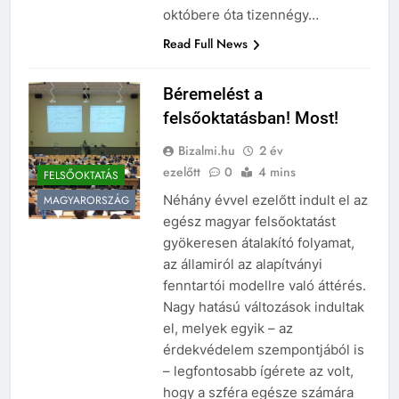
bérköveteléseikért. 2023.
októbere óta tizennégy…
Read Full News
Béremelést a
felsőoktatásban! Most!
Bizalmi.hu
2 év
ezelőtt
0
4 mins
FELSŐOKTATÁS
Néhány évvel ezelőtt indult el az
MAGYARORSZÁG
egész magyar felsőoktatást
gyökeresen átalakító folyamat,
az államiról az alapítványi
fenntartói modellre való áttérés.
Nagy hatású változások indultak
el, melyek egyik – az
érdekvédelem szempontjából is
– legfontosabb ígérete az volt,