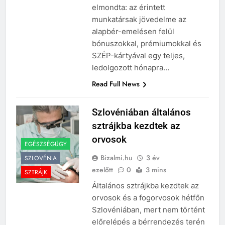
Kft. ügyvezető igazgatója
elmondta: az érintett
munkatársak jövedelme az
alapbér-emelésen felül
bónuszokkal, prémiumokkal és
SZÉP-kártyával egy teljes,
ledolgozott hónapra…
Read Full News
Szlovéniában általános
sztrájkba kezdtek az
orvosok
EGÉSZSÉGÜGY
Bizalmi.hu
3 év
SZLOVÉNIA
ezelőtt
0
3 mins
SZTRÁJK
Általános sztrájkba kezdtek az
orvosok és a fogorvosok hétfőn
Szlovéniában, mert nem történt