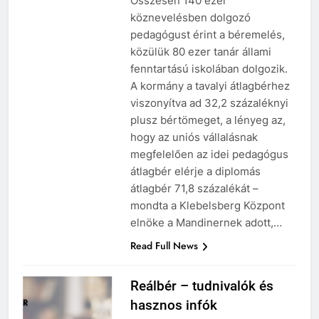
Összesen 140 ezer
köznevelésben dolgozó
pedagógust érint a béremelés,
közülük 80 ezer tanár állami
fenntartású iskolában dolgozik.
A kormány a tavalyi átlagbérhez
viszonyítva ad 32,2 százaléknyi
plusz bértömeget, a lényeg az,
hogy az uniós vállalásnak
megfelelően az idei pedagógus
átlagbér elérje a diplomás
átlagbér 71,8 százalékát –
mondta a Klebelsberg Központ
elnöke a Mandinernek adott,…
Read Full News
Reálbér – tudnivalók és
hasznos infók