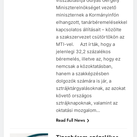
visszautasítja Gulyás Gergely
Miniszterelnökséget vezető
miniszternek a Kormányinfón
elhangzott, tanárbéremelésekkel
kapcsolatos állításait – közölte
a szakszervezet csütörtökön az
MTI-vel. Azt írták, hogy a
jelenlegi 32,2 százalékos
béremelés, illetve az, hogy ez
nemcsak a közoktatásban,
hanem a szakképzésben
dolgozók számára is jár, a
sztrájktárgyalásoknak, az azokat
követő országos
sztrájknapoknak, valamint az
oktatási mozgalom…
Read Full News