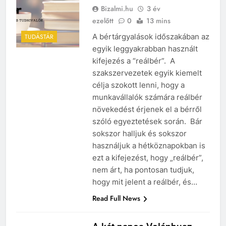
Bizalmi.hu
3 év
ezelőtt
0
13 mins
A bértárgyalások időszakában az
TUDÁSTÁR
egyik leggyakrabban használt
kifejezés a “reálbér”. A
szakszervezetek egyik kiemelt
célja szokott lenni, hogy a
munkavállalók számára reálbér
növekedést érjenek el a bérről
szóló egyeztetések során. Bár
sokszor halljuk és sokszor
használjuk a hétköznapokban is
ezt a kifejezést, hogy „reálbér”,
nem árt, ha pontosan tudjuk,
hogy mit jelent a reálbér, és…
Read Full News