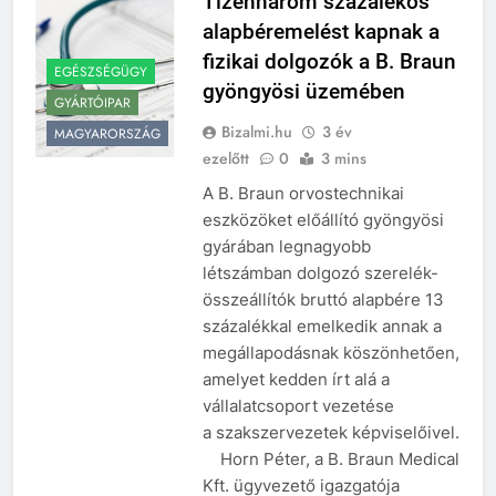
Tizenhárom százalékos
alapbéremelést kapnak a
fizikai dolgozók a B. Braun
EGÉSZSÉGÜGY
gyöngyösi üzemében
GYÁRTÓIPAR
Bizalmi.hu
3 év
MAGYARORSZÁG
ezelőtt
0
3 mins
A B. Braun orvostechnikai
eszközöket előállító gyöngyösi
gyárában legnagyobb
létszámban dolgozó szerelék-
összeállítók bruttó alapbére 13
százalékkal emelkedik annak a
megállapodásnak köszönhetően,
amelyet kedden írt alá a
vállalatcsoport vezetése
a szakszervezetek képviselőivel.
Horn Péter, a B. Braun Medical