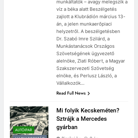
munkáltatók – avagy melegszik a
víz a béka alatt Beszélgetés
zajlott a Klubrádión március 13-
án, a jelen munkaerőpiaci
helyzetről. A beszélgetésben
Dr. Szabó Imre Szilárd, a
Munkástanácsok Országos
Szövetségének ügyvezető
alelnöke, Zlati Róbert, a Magyar
Szakszervezeti Szövetség
elnöke, és Perlusz László, a
Vállalkozók…
Read Full News
Mi folyik Kecskeméten?
Sztrájk a Mercedes
gyárban
AUTÓIPAR