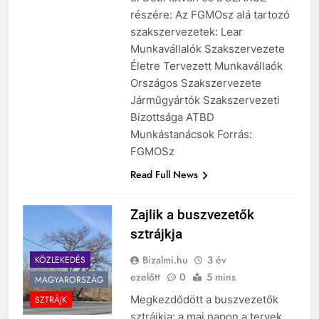
el Dobi István és a SZAKSZ
részére: Az FGMOsz alá tartozó
szakszervezetek: Lear
Munkavállalók Szakszervezete
Életre Tervezett Munkavállaók
Országos Szakszervezete
Járműgyártók Szakszervezeti
Bizottsága ATBD
Munkástanácsok Forrás:
FGMOSz
Read Full News
Zajlik a buszvezetők
sztrájkja
Bizalmi.hu
3 év
KÖZLEKEDÉS
ezelőtt
0
5 mins
MAGYARORSZÁG
Megkezdődött a buszvezetők
SZTRÁJK