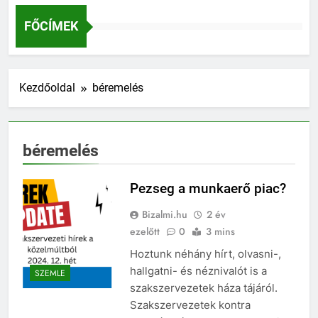
FŐCÍMEK
Kezdőoldal
béremelés
béremelés
Pezseg a munkaerő piac?
Bizalmi.hu
2 év
ezelőtt
0
3 mins
Hoztunk néhány hírt, olvasni-,
hallgatni- és néznivalót is a
SZEMLE
szakszervezetek háza tájáról.
Szakszervezetek kontra