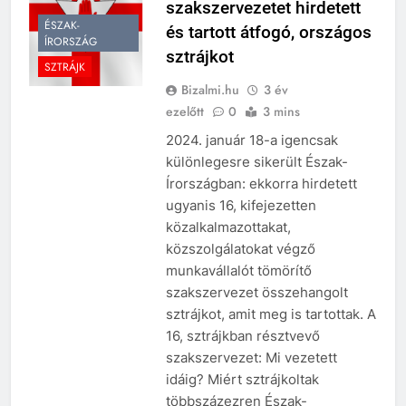
szakszervezetet hirdetett
ÉSZAK-
és tartott átfogó, országos
ÍRORSZÁG
sztrájkot
SZTRÁJK
Bizalmi.hu
3 év
ezelőtt
0
3 mins
2024. január 18-a igencsak
különlegesre sikerült Észak-
Írországban: ekkorra hirdetett
ugyanis 16, kifejezetten
közalkalmazottakat,
közszolgálatokat végző
munkavállalót tömörítő
szakszervezet összehangolt
sztrájkot, amit meg is tartottak. A
16, sztrájkban résztvevő
szakszervezet: Mi vezetett
idáig? Miért sztrájkoltak