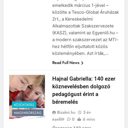
képest átlag 12,5 százalékkal
emelkedik március 1-jével –
közölte a Tesco-Global Áruházak
Zrt., a Kereskedelmi
Alkalmazottak Szakszervezete
(KASZ), valamint az Egyenlő.hu –
a modern szakszervezet az MTI-
hez hétfőn eljuttatott közös
közleményében. Azt írták,…
Read Full News
Hajnal Gabriella: 140 ezer
köznevelésben dolgozó
pedagógust érint a
béremelés
KÖZOKTATÁS
Bizalmi.hu
3 év
MAGYARORSZÁG
ezelőtt
0
6 mins