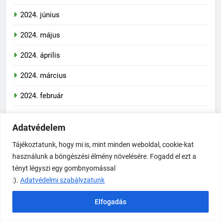
2024. szeptember
2024. június
2024. május
2024. április
2024. március
2024. február
2024. január
Adatvédelem
Tájékoztatunk, hogy mi is, mint minden weboldal, cookie-kat
2023. december
használunk a böngészési élmény növelésére. Fogadd el ezt a
tényt légyszi egy gombnyomással
:).
Adatvédelmi szabályzatunk
Categories
Elfogadás
Alkotmánybíróság