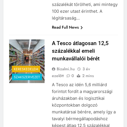
miatt szerdai járatainak 80-90
százalékát törölheti, ami mintegy
100 ezer utast érinthet. A
légitársaság…
Read Full News
A Tesco átlagosan 12,5
százalékkal emeli
munkavállalói bérét
Bizalmi.hu
3 év
KERESKEDELEM
ezelőtt
0
2 mins
SZAKSZERVEZET
A Tesco az idén 5,6 milliárd
forintot fordít a magyarországi
áruházakban és logisztikai
központokban dolgozó
munkatársai bérére, amely így a
tavalyi bérmegállapodáshoz