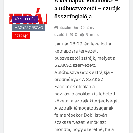
A két napos Volánbusz –
autóbuszvezetői – sztrájk
összefoglalója
KÖZLEKEDÉS
Bizalmi.hu
3 év
MAGYARORSZÁG
ezelőtt
0
9 mins
SZTRÁJK
Január 28-29-én lezajlott a
kétnaposra tervezett
buszvezetői sztrájk, melyet a
SZAKSZ szervezett.
Autóbuszvezetők sztrájkja –
eredmények A SZAKSZ
Facebook oldalán a
hozzászólásokban is lehetett
követni a sztrájk kiterjedtségét.
A sztrájk támogatottságának
felmérésekor Dobi István
szakszervezeti elnök azt