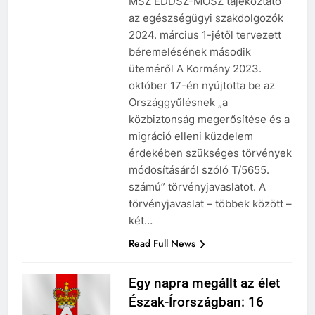
MSZ EDDSZ-MÖSZ tájékoztató
az egészségügyi szakdolgozók
2024. március 1-jétől tervezett
béremelésének második
üteméről A Kormány 2023.
október 17-én nyújtotta be az
Országgyűlésnek „a
közbiztonság megerősítése és a
migráció elleni küzdelem
érdekében szükséges törvények
módosításáról szóló T/5655.
számú” törvényjavaslatot. A
törvényjavaslat – többek között –
két…
Read Full News
Egy napra megállt az élet
Észak-Írországban: 16