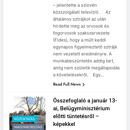
előrelépés a bérrendezés terén
– jelentette a szlovén
közszolgálati televízió. Az
általános sztrájkot az után
hirdette meg az orvosok és
fogorvosok szakszervezete
(Fides), hogy a múlt keddi
egynapos figyelmeztető sztrájk
nem vezetett eredményre. A
munkabeszüntetés addig tart,
amíg nem születik megállapodás
a követelésekről. Egy…
Read Full News
Összefoglaló a január 13-
ai, Belügyminisztérium
előtti tüntetésről –
KÖZOKTATÁS
képekkel