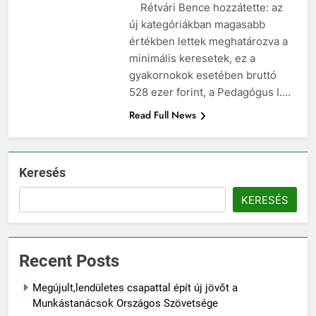
sajtótájékoztatóján, Budapesten.
Rétvári Bence hozzátette: az
új kategóriákban magasabb
értékben lettek meghatározva a
minimális keresetek, ez a
gyakornokok esetében bruttó
528 ezer forint, a Pedagógus I….
Read Full News
Keresés
KERESÉS
Recent Posts
Megújult,lendületes csapattal épít új jövőt a