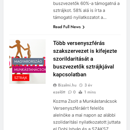
mondta, hogy szeretné, ha a
buszvezetők 60%-a támogatná a
sztrájkot. 58% alá is írta a
támogató nyilatkozatot a…
Read Full News
Több versenyszférás
szakszervezet is kifejezte
szorildaritását a
MAGYARORSZÁG
buszvezetők sztrájkjával
MUNKÁSTANÁCSOK
kapcsolatban
SZTRÁJK
Bizalmi.hu
3 év
ezelőtt
0
1 mins
Kozma Zsolt a Munkástanácsok
Versenyszféráért felelős
alelnöke a mai napon az alábbi
szolidaritási nyilatkozatott juttata