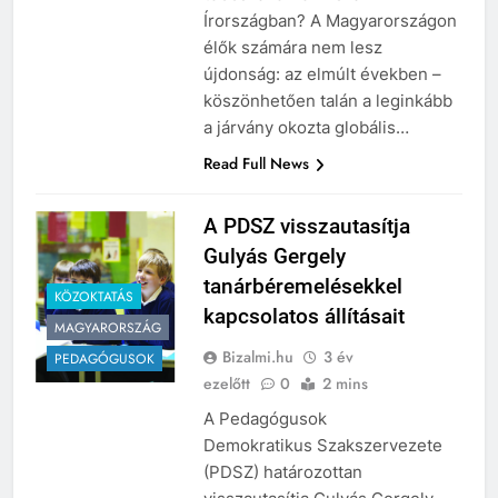
többszázezren Észak-
Írországban? A Magyarországon
élők számára nem lesz
újdonság: az elmúlt években –
köszönhetően talán a leginkább
a járvány okozta globális…
Read Full News
A PDSZ visszautasítja
Gulyás Gergely
tanárbéremelésekkel
KÖZOKTATÁS
kapcsolatos állításait
MAGYARORSZÁG
Bizalmi.hu
3 év
PEDAGÓGUSOK
ezelőtt
0
2 mins
A Pedagógusok
Demokratikus Szakszervezete
(PDSZ) határozottan