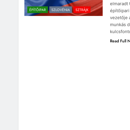
elmaradt 
ÉPÍTŐIPAR
SZLOVÉNIA
SZTRÁJK
építőipar
vezetője 
munkás do
kulcsfont
Read Full 