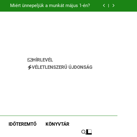
tal épít új jövőt a Munkástanácsok Országos
Szövetsége
Miért ünnepeljük a munkát május 1-én?
gvállalás avagy a Szakszervezetek ereje egy
szemétszedésben
rvezetfejlesztés a szakszervezeteknek? Igen!
tal épít új jövőt a Munkástanácsok Országos
Szövetsége
Miért ünnepeljük a munkát május 1-én?
gvállalás avagy a Szakszervezetek ereje egy
szemétszedésben
rvezetfejlesztés a szakszervezeteknek? Igen!
HÍRLEVÉL
VÉLETLENSZERŰ ÚJDONSÁG
IDŐTEREMTŐ
KÖNYVTÁR