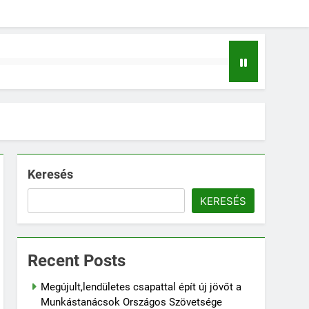
Keresés
KERESÉS
Recent Posts
Megújult,lendületes csapattal épít új jövőt a
Munkástanácsok Országos Szövetsége