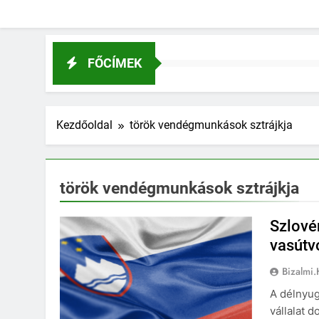
FŐCÍMEK
Kezdőoldal
török vendégmunkások sztrájkja
török vendégmunkások sztrájkja
Szlové
vasútv
Bizalmi
A délnyug
vállalat 