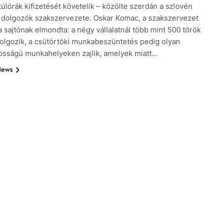
túlórák kifizetését követelik – közölte szerdán a szlovén
i dolgozók szakszervezete. Oskar Komac, a szakszervezet
a sajtónak elmondta: a négy vállalatnál több mint 500 török
lgozik, a csütörtöki munkabeszüntetés pedig olyan
osságú munkahelyeken zajlik, amelyek miatt…
News