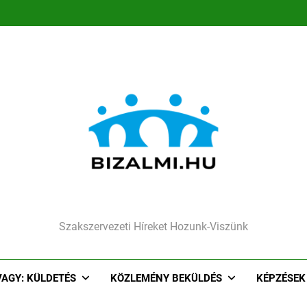
Megújult,lendületes csapat
Társadalmi felelőssé
Segíthet a sze
Megújult,lendületes csapat
Társadalmi felelőssé
Segíthet a sze
Szakszervezeti Híreket Hozunk-Viszünk
VAGY: KÜLDETÉS
KÖZLEMÉNY BEKÜLDÉS
KÉPZÉSEK