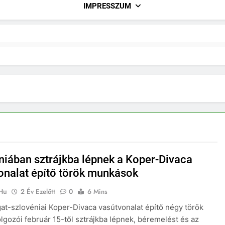
IMPRESSZUM
niában sztrájkba lépnek a Koper-Divaca
onalat építő török munkások
.hu
2 Év Ezelőtt
0
6 Mins
at-szlovéniai Koper-Divaca vasútvonalat építő négy török
dolgozói február 15-től sztrájkba lépnek, béremelést és az