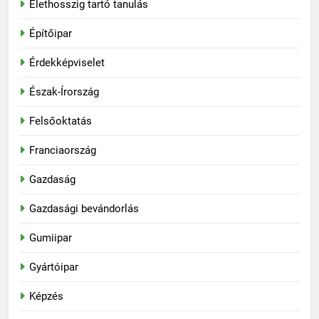
Élethosszig tartó tanulás
Építőipar
Érdekképviselet
Észak-Írország
Felsőoktatás
Franciaország
Gazdaság
Gazdasági bevándorlás
Gumiipar
Gyártóipar
Képzés