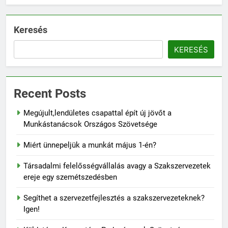
Keresés
KERESÉS
Recent Posts
Megújult,lendületes csapattal épít új jövőt a
Munkástanácsok Országos Szövetsége
Miért ünnepeljük a munkát május 1-én?
Társadalmi felelősségvállalás avagy a Szakszervezetek
ereje egy szemétszedésben
Segíthet a szervezetfejlesztés a szakszervezeteknek?
Igen!