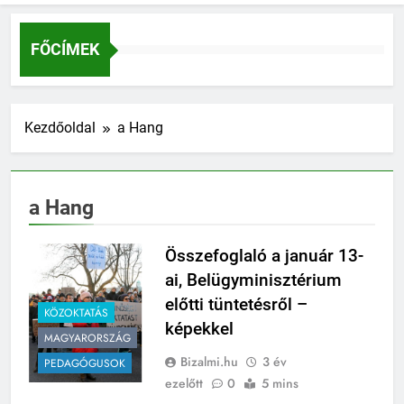
FŐCÍMEK
Kezdőoldal
a Hang
a Hang
Összefoglaló a január 13-
ai, Belügyminisztérium
előtti tüntetésről –
KÖZOKTATÁS
képekkel
MAGYARORSZÁG
Bizalmi.hu
3 év
PEDAGÓGUSOK
ezelőtt
0
5 mins