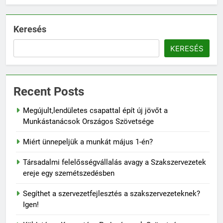
Keresés
KERESÉS
Recent Posts
Megújult,lendületes csapattal épít új jövőt a
Munkástanácsok Országos Szövetsége
Miért ünnepeljük a munkát május 1-én?
Társadalmi felelősségvállalás avagy a Szakszervezetek
ereje egy szemétszedésben
Segíthet a szervezetfejlesztés a szakszervezeteknek?
Igen!