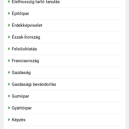
Élethosszig tartó tanulás
Építőipar
Érdekképviselet
Észak-Írország
Felsőoktatás
Franciaország
Gazdaság
Gazdasági bevándorlás
Gumiipar
Gyártóipar
Képzés