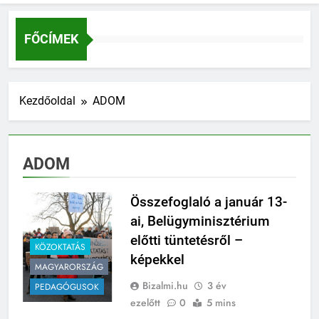
FŐCÍMEK
Kezdőoldal
ADOM
ADOM
Összefoglaló a január 13-
ai, Belügyminisztérium
előtti tüntetésről –
KÖZOKTATÁS
képekkel
MAGYARORSZÁG
Bizalmi.hu
3 év
PEDAGÓGUSOK
ezelőtt
0
5 mins