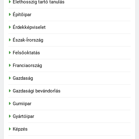
Élethosszig tartó tanulás
Építőipar
Érdekképviselet
Észak-Írország
Felsőoktatás
Franciaország
Gazdaság
Gazdasági bevándorlás
Gumiipar
Gyártóipar
Képzés