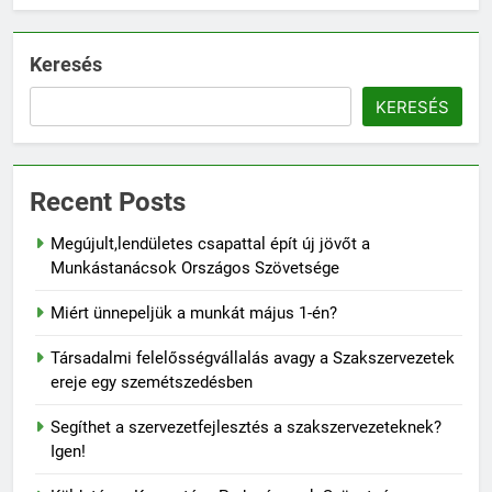
Keresés
KERESÉS
Recent Posts
Megújult,lendületes csapattal épít új jövőt a
Munkástanácsok Országos Szövetsége
Miért ünnepeljük a munkát május 1-én?
Társadalmi felelősségvállalás avagy a Szakszervezetek
ereje egy szemétszedésben
Segíthet a szervezetfejlesztés a szakszervezeteknek?
Igen!