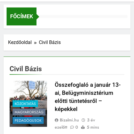
FŐCÍMEK
Kezdőoldal
Civil Bázis
Civil Bázis
Összefoglaló a január 13-
ai, Belügyminisztérium
előtti tüntetésről –
KÖZOKTATÁS
képekkel
MAGYARORSZÁG
Bizalmi.hu
3 év
PEDAGÓGUSOK
ezelőtt
0
5 mins