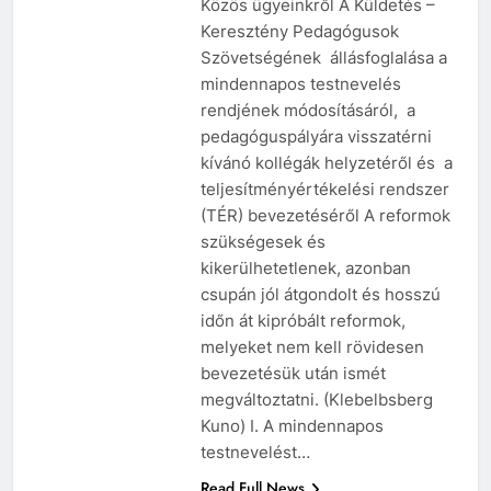
Közös ügyeinkről A Küldetés –
Keresztény Pedagógusok
Szövetségének állásfoglalása a
mindennapos testnevelés
rendjének módosításáról, a
pedagóguspályára visszatérni
kívánó kollégák helyzetéről és a
teljesítményértékelési rendszer
(TÉR) bevezetéséről A reformok
szükségesek és
kikerülhetetlenek, azonban
csupán jól átgondolt és hosszú
időn át kipróbált reformok,
melyeket nem kell rövidesen
bevezetésük után ismét
megváltoztatni. (Klebelbsberg
Kuno) I. A mindennapos
testnevelést…
Read Full News