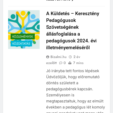
A Küldetés – Keresztény
Pedagógusok
Szövetségének
állásfoglalása a
KÖZLEMÉNYEK
pedagógusok 2024. évi
KÖZOKTATÁS
illetményemeléséről
Bizalmi.hu
2 év
ezelőtt
0
7 mins
Jó irányba tett fontos lépések
Üdvözöljük, hogy előremutató
döntés született a
pedagógusbérek kapcsán.
Személyesen is
megtapasztaltuk, hogy az elmúlt
években a pedagógus lét komoly