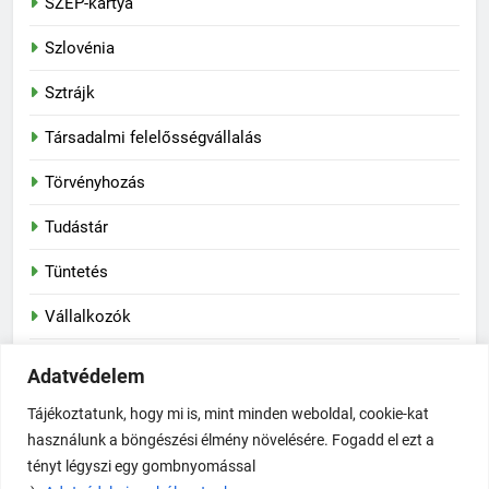
SZÉP-kártya
Szlovénia
Sztrájk
Társadalmi felelősségvállalás
Törvényhozás
Tudástár
Tüntetés
Vállalkozók
Vasas Szakszervezeti Szövetség
Adatvédelem
Vegyipar
Tájékoztatunk, hogy mi is, mint minden weboldal, cookie-kat
használunk a böngészési élmény növelésére. Fogadd el ezt a
tényt légyszi egy gombnyomással
Newsmatic - News WordPress sablon 2026. Powered By