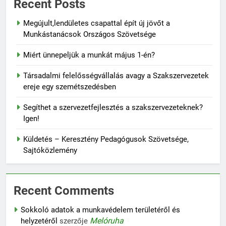
Recent Posts
Megújult,lendületes csapattal épít új jövőt a
Munkástanácsok Országos Szövetsége
Miért ünnepeljük a munkát május 1-én?
Társadalmi felelősségvállalás avagy a Szakszervezetek
ereje egy szemétszedésben
Segíthet a szervezetfejlesztés a szakszervezeteknek?
Igen!
Küldetés – Keresztény Pedagógusok Szövetsége,
Sajtóközlemény
Recent Comments
Sokkoló adatok a munkavédelem területéről és
Melóruha
helyzetéről
szerzője