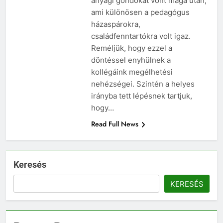
anyagi gondokat vont maga után,
ami különösen a pedagógus
házaspárokra,
családfenntartókra volt igaz.
Reméljük, hogy ezzel a
döntéssel enyhülnek a
kollégáink megélhetési
nehézségei. Szintén a helyes
irányba tett lépésnek tartjuk,
hogy…
Read Full News
Keresés
KERESÉS