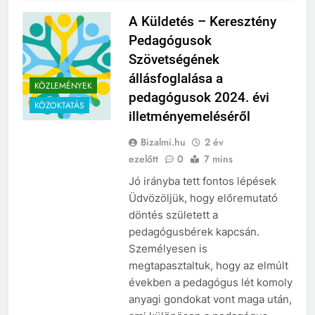
A Küldetés – Keresztény
Pedagógusok
Szövetségének
állásfoglalása a
KÖZLEMÉNYEK
pedagógusok 2024. évi
KÖZOKTATÁS
illetményemeléséről
Bizalmi.hu
2 év
ezelőtt
0
7 mins
Jó irányba tett fontos lépések
Üdvözöljük, hogy előremutató
döntés született a
pedagógusbérek kapcsán.
Személyesen is
megtapasztaltuk, hogy az elmúlt
években a pedagógus lét komoly
anyagi gondokat vont maga után,