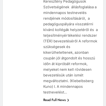
Keresztény Pedagógusok
Szövetségének állásfoglalása a
mindennapos testnevelés
rendjének módosításáról, a
pedagóguspályára visszatérni
kívánó kollégák helyzetéről és a
teljesítményértékelési rendszer
(TÉR) bevezetéséről A reformok
szükségesek és
kikerülhetetlenek, azonban
csupán jól átgondolt és hosszú
időn át kipróbált reformok,
melyeket nem kell rövidesen
bevezetésük után ismét
megváltoztatni. (Klebelbsberg
Kuno) I. A mindennapos
testnevelést…
Read Full News