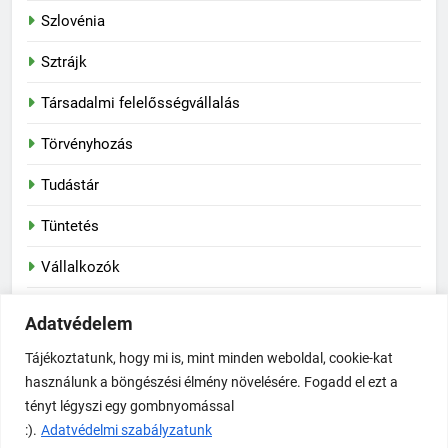
Szlovénia
Sztrájk
Társadalmi felelősségvállalás
Törvényhozás
Tudástár
Tüntetés
Vállalkozók
Vasas Szakszervezeti Szövetség
Adatvédelem
Vegyipar
Tájékoztatunk, hogy mi is, mint minden weboldal, cookie-kat
használunk a böngészési élmény növelésére. Fogadd el ezt a
tényt légyszi egy gombnyomással
Newsmatic - News WordPress sablon 2026. Powered By
:).
Adatvédelmi szabályzatunk
.
BlazeThemes