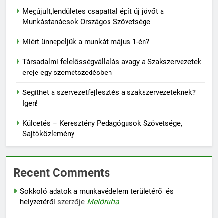
Megújult,lendületes csapattal épít új jövőt a
Munkástanácsok Országos Szövetsége
Miért ünnepeljük a munkát május 1-én?
Társadalmi felelősségvállalás avagy a Szakszervezetek
ereje egy szemétszedésben
Segíthet a szervezetfejlesztés a szakszervezeteknek?
Igen!
Küldetés – Keresztény Pedagógusok Szövetsége,
Sajtóközlemény
Recent Comments
Sokkoló adatok a munkavédelem területéről és
Melóruha
helyzetéről
szerzője