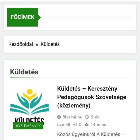
FŐCÍMEK
Kezdőoldal
Küldetés
Küldetés
Küldetés – Keresztény
Pedagógusok Szövetsége
(közlemény)
Bizalmi.hu
2 év
ezelőtt
0
14 mins
KÖZLEMÉNYEK
Közös ügyeinkről A Küldetés –