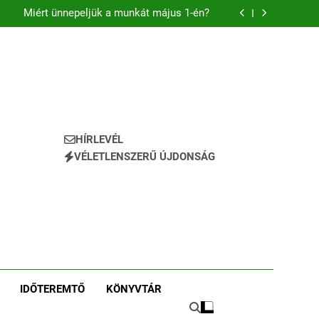
tal épít új jövőt a Munkástanácsok Országos
Szövetsége
Miért ünnepeljük a munkát május 1-én?
gvállalás avagy a Szakszervezetek ereje egy
szemétszedésben
rvezetfejlesztés a szakszervezeteknek? Igen!
tal épít új jövőt a Munkástanácsok Országos
Szövetsége
Miért ünnepeljük a munkát május 1-én?
gvállalás avagy a Szakszervezetek ereje egy
szemétszedésben
rvezetfejlesztés a szakszervezeteknek? Igen!
HÍRLEVÉL
VÉLETLENSZERŰ ÚJDONSÁG
IDŐTEREMTŐ
KÖNYVTÁR