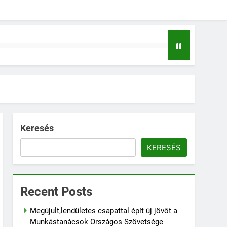
Keresés
KERESÉS
Recent Posts
Megújult,lendületes csapattal épít új jövőt a
Munkástanácsok Országos Szövetsége