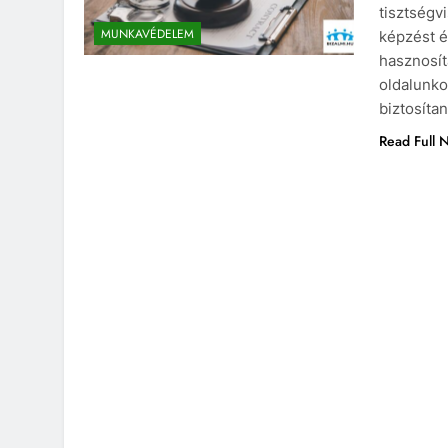
tisztségv
MUNKAVÉDELEM
képzést é
hasznosít
oldalunko
biztosíta
Read Full 