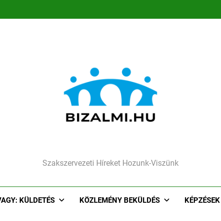
Megújult,lendületes csapat
Társadalmi felelőssé
Segíthet a sze
Megújult,lendületes csapat
Társadalmi felelőssé
Segíthet a sze
Szakszervezeti Híreket Hozunk-Viszünk
VAGY: KÜLDETÉS
KÖZLEMÉNY BEKÜLDÉS
KÉPZÉSEK