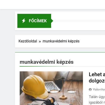
FŐCÍMEK
Kezdőoldal
munkavédelmi képzés
munkavédelmi képzés
Lehet 
dolgoz
Valovits
Talán úgy
igazából 