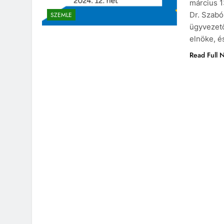
március 1
Dr. Szabó
SZEMLE
ügyvezető
elnöke, é
Read Full 