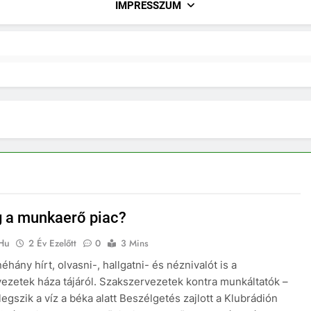
IMPRESSZUM
 a munkaerő piac?
.hu
2 Év Ezelőtt
0
3 Mins
hány hírt, olvasni-, hallgatni- és néznivalót is a
ezetek háza tájáról. Szakszervezetek kontra munkáltatók –
egszik a víz a béka alatt Beszélgetés zajlott a Klubrádión