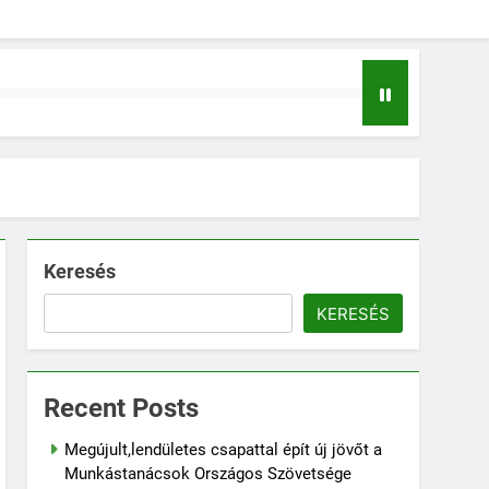
Keresés
KERESÉS
Recent Posts
Megújult,lendületes csapattal épít új jövőt a
Munkástanácsok Országos Szövetsége