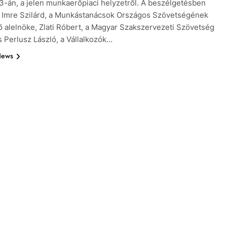
3-án, a jelen munkaerőpiaci helyzetről. A beszélgetésben
 Imre Szilárd, a Munkástanácsok Országos Szövetségének
 alelnöke, Zlati Róbert, a Magyar Szakszervezeti Szövetség
s Perlusz László, a Vállalkozók…
News