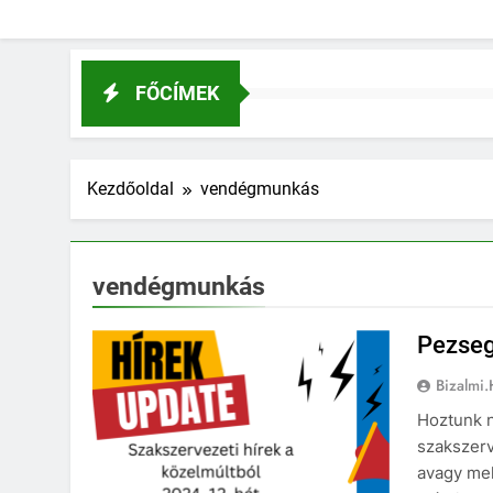
FŐCÍMEK
Kezdőoldal
vendégmunkás
vendégmunkás
Pezseg
Bizalmi
Hoztunk né
szakszerv
avagy mel