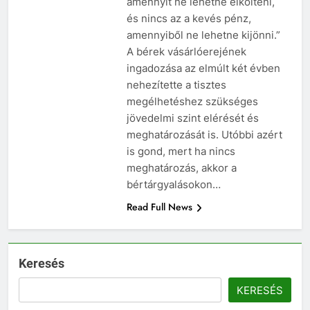
amennyit ne lehetne elkölteni,
és nincs az a kevés pénz,
amennyiből ne lehetne kijönni.”
A bérek vásárlóerejének
ingadozása az elmúlt két évben
nehezítette a tisztes
megélhetéshez szükséges
jövedelmi szint elérését és
meghatározását is. Utóbbi azért
is gond, mert ha nincs
meghatározás, akkor a
bértárgyalásokon…
Read Full News
Keresés
KERESÉS