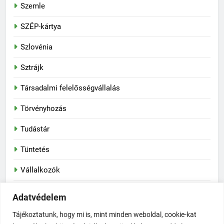
Szemle
SZÉP-kártya
Szlovénia
Sztrájk
Társadalmi felelősségvállalás
Törvényhozás
Tudástár
Tüntetés
Vállalkozók
Vasas Szakszervezeti Szövetség
Adatvédelem
Vegyipar
Tájékoztatunk, hogy mi is, mint minden weboldal, cookie-kat