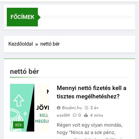
FŐCÍMEK
Kezdőoldal
nettó bér
nettó bér
Mennyi nettó fizetés kell a
tisztes megélhetéshez?
Bizalmi.hu
2 év
ezelőtt
0
4 mins
Régen volt egy olyan mondás,
BÉR
hogy “Nincs az a sok pénz,