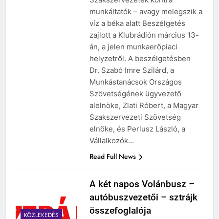
munkáltatók – avagy melegszik a
víz a béka alatt Beszélgetés
zajlott a Klubrádión március 13-
án, a jelen munkaerőpiaci
helyzetről. A beszélgetésben
Dr. Szabó Imre Szilárd, a
Munkástanácsok Országos
Szövetségének ügyvezető
alelnöke, Zlati Róbert, a Magyar
Szakszervezeti Szövetség
elnöke, és Perlusz László, a
Vállalkozók…
Read Full News
A két napos Volánbusz –
autóbuszvezetői – sztrájk
összefoglalója
KÖZLEKEDÉS