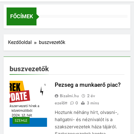
FŐCÍMEK
Kezdőoldal
buszvezetők
buszvezetők
Pezseg a munkaerő piac?
Bizalmi.hu
2 év
ezelőtt
0
3 mins
Hoztunk néhány hírt, olvasni-,
hallgatni- és néznivalót is a
SZEMLE
szakszervezetek háza tájáról.
Szakszervezetek kontra