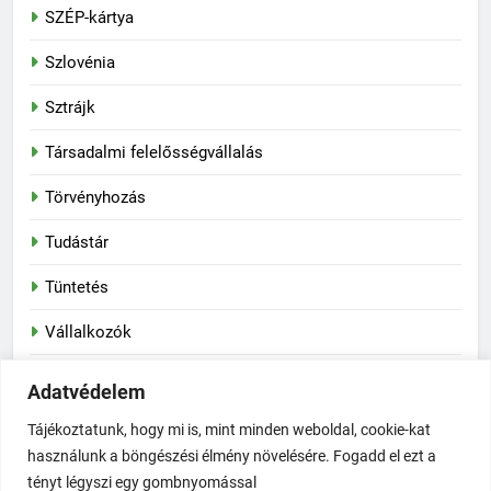
SZÉP-kártya
Szlovénia
Sztrájk
Társadalmi felelősségvállalás
Törvényhozás
Tudástár
Tüntetés
Vállalkozók
Vasas Szakszervezeti Szövetség
Adatvédelem
Vegyipar
Tájékoztatunk, hogy mi is, mint minden weboldal, cookie-kat
használunk a böngészési élmény növelésére. Fogadd el ezt a
tényt légyszi egy gombnyomással