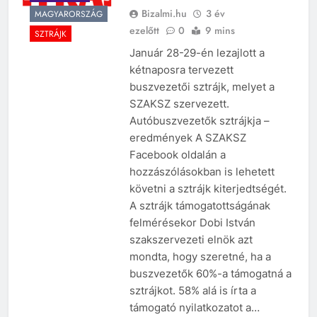
Bizalmi.hu
3 év
MAGYARORSZÁG
ezelőtt
0
9 mins
SZTRÁJK
Január 28-29-én lezajlott a
kétnaposra tervezett
buszvezetői sztrájk, melyet a
SZAKSZ szervezett.
Autóbuszvezetők sztrájkja –
eredmények A SZAKSZ
Facebook oldalán a
hozzászólásokban is lehetett
követni a sztrájk kiterjedtségét.
A sztrájk támogatottságának
felmérésekor Dobi István
szakszervezeti elnök azt
mondta, hogy szeretné, ha a
buszvezetők 60%-a támogatná a
sztrájkot. 58% alá is írta a
támogató nyilatkozatot a…