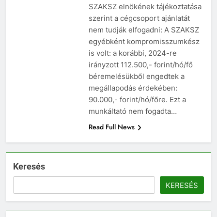
SZAKSZ elnökének tájékoztatása
szerint a cégcsoport ajánlatát
nem tudják elfogadni: A SZAKSZ
egyébként kompromisszumkész
is volt: a korábbi, 2024-re
irányzott 112.500,- forint/hó/fő
béremelésükből engedtek a
megállapodás érdekében:
90.000,- forint/hó/főre. Ezt a
munkáltató nem fogadta…
Read Full News
Keresés
KERESÉS