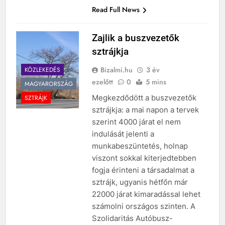
Read Full News
Zajlik a buszvezetők
sztrájkja
Bizalmi.hu
3 év
KÖZLEKEDÉS
ezelőtt
0
5 mins
MAGYARORSZÁG
Megkezdődött a buszvezetők
SZTRÁJK
sztrájkja: a mai napon a tervek
szerint 4000 járat el nem
indulását jelenti a
munkabeszüntetés, holnap
viszont sokkal kiterjedtebben
fogja érinteni a társadalmat a
sztrájk, ugyanis hétfőn már
22000 járat kimaradással lehet
számolni országos szinten. A
Szolidaritás Autóbusz-