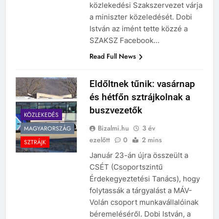
közlekedési Szakszervezet várja
a miniszter közeledését. Dobi
István az imént tette közzé a
SZAKSZ Facebook…
Read Full News
Eldőltnek tűnik: vasárnap
és hétfőn sztrájkolnak a
buszvezetők
KÖZLEKEDÉS
Bizalmi.hu
3 év
MAGYARORSZÁG
ezelőtt
0
2 mins
SZTRÁJK
Január 23-án újra összeült a
CSÉT (Csoportszintű
Érdekegyeztetési Tanács), hogy
folytassák a tárgyalást a MÁV-
Volán csoport munkavállalóinak
béremeléséről. Dobi István, a