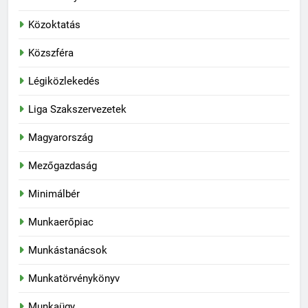
Közoktatás
Közszféra
Légiközlekedés
Liga Szakszervezetek
Magyarország
Mezőgazdaság
Minimálbér
Munkaerőpiac
Munkástanácsok
Munkatörvénykönyv
Munkaügy