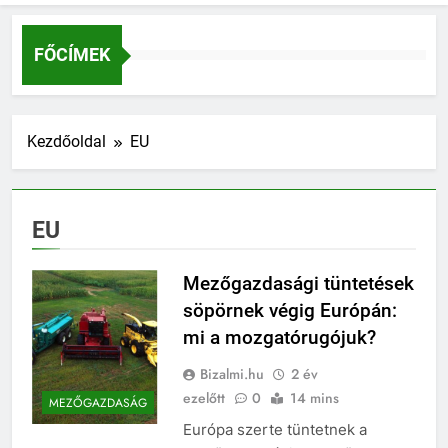
FŐCÍMEK
Kezdőoldal
EU
EU
Mezőgazdasági tüntetések
söpörnek végig Európán:
mi a mozgatórugójuk?
Bizalmi.hu
2 év
ezelőtt
0
14 mins
MEZŐGAZDASÁG
Európa szerte tüntetnek a