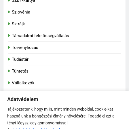
SZÉP-kártya
Szlovénia
Sztrájk
Társadalmi felelősségvállalás
Törvényhozás
Tudástár
Tüntetés
Vállalkozók
Vasas Szakszervezeti Szövetség
Adatvédelem
Vegyipar
Tájékoztatunk, hogy mi is, mint minden weboldal, cookie-kat
használunk a böngészési élmény növelésére. Fogadd el ezt a
tényt légyszi egy gombnyomással
Newsmatic - News WordPress sablon 2026. Powered By