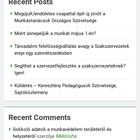
Recent Posts
Megújult,lendületes csapattal épít új jövőt a
Munkástanácsok Országos Szövetsége
Miért ünnepeljük a munkát május 1-én?
Társadalmi felelősségvállalás avagy a Szakszervezetek
ereje egy szemétszedésben
Segíthet a szervezetfejlesztés a szakszervezeteknek?
Igen!
Küldetés – Keresztény Pedagógusok Szövetsége,
Sajtóközlemény
Recent Comments
Sokkoló adatok a munkavédelem területéről és
Melóruha
helyzetéről
szerzője