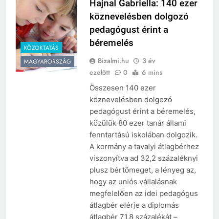
Hajnal Gabriella: 140 ezer
köznevelésben dolgozó
pedagógust érint a
béremelés
KÖZOKTATÁS
Bizalmi.hu
3 év
MAGYARORSZÁG
ezelőtt
0
6 mins
Összesen 140 ezer
köznevelésben dolgozó
pedagógust érint a béremelés,
közülük 80 ezer tanár állami
fenntartású iskolában dolgozik.
A kormány a tavalyi átlagbérhez
viszonyítva ad 32,2 százaléknyi
plusz bértömeget, a lényeg az,
hogy az uniós vállalásnak
megfelelően az idei pedagógus
átlagbér elérje a diplomás
átlagbér 71,8 százalékát –