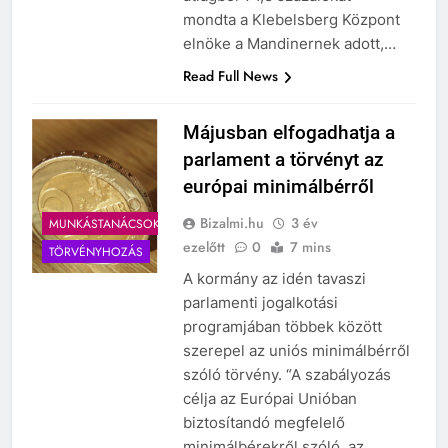
mondta a Klebelsberg Központ
elnöke a Mandinernek adott,…
Read Full News
Májusban elfogadhatja a
parlament a törvényt az
európai minimálbérről
Bizalmi.hu
3 év
MUNKÁSTANÁCSOK
ezelőtt
0
7 mins
TÖRVÉNYHOZÁS
A kormány az idén tavaszi
parlamenti jogalkotási
programjában többek között
szerepel az uniós minimálbérről
szóló törvény. “A szabályozás
célja az Európai Unióban
biztosítandó megfelelő
minimálbérekről szóló, az