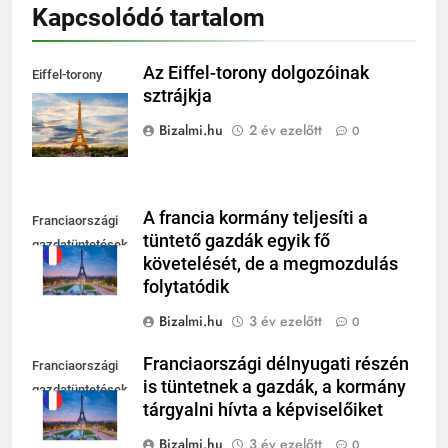
Kapcsolódó tartalom
Az Eiffel-torony dolgozóinak
Eiffel-torony
sztrájkja
sztrájk
Bizalmi.hu
2 év ezelőtt
0
A francia kormány teljesíti a
Franciaországi
tüntető gazdák egyik fő
gazdatüntetések
követelését, de a megmozdulás
folytatódik
Bizalmi.hu
3 év ezelőtt
0
Franciaországi délnyugati részén
Franciaországi
is tüntetnek a gazdák, a kormány
gazdatüntetések
tárgyalni hívta a képviselőiket
Bizalmi.hu
3 év ezelőtt
0