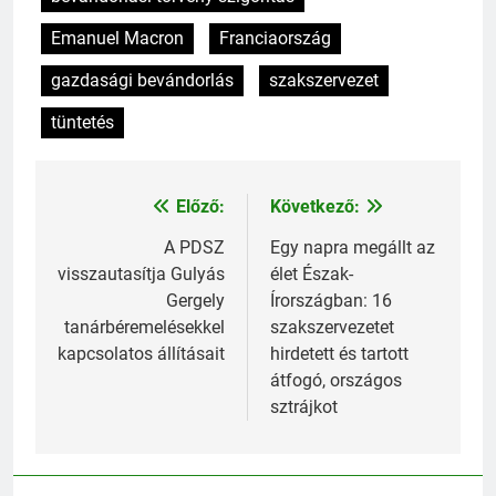
Emanuel Macron
Franciaország
gazdasági bevándorlás
szakszervezet
tüntetés
Előző:
Következő:
Bejegyzés
navigáció
A PDSZ
Egy napra megállt az
visszautasítja Gulyás
élet Észak-
Gergely
Írországban: 16
tanárbéremelésekkel
szakszervezetet
kapcsolatos állításait
hirdetett és tartott
átfogó, országos
sztrájkot