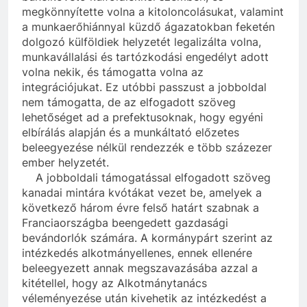
megkönnyítette volna a kitoloncolásukat, valamint
a munkaerőhiánnyal küzdő ágazatokban feketén
dolgozó külföldiek helyzetét legalizálta volna,
munkavállalási és tartózkodási engedélyt adott
volna nekik, és támogatta volna az
integrációjukat. Ez utóbbi passzust a jobboldal
nem támogatta, de az elfogadott szöveg
lehetőséget ad a prefektusoknak, hogy egyéni
elbírálás alapján és a munkáltató előzetes
beleegyezése nélkül rendezzék e több százezer
ember helyzetét.
A jobboldali támogatással elfogadott szöveg
kanadai mintára kvótákat vezet be, amelyek a
következő három évre felső határt szabnak a
Franciaországba beengedett gazdasági
bevándorlók számára. A kormánypárt szerint az
intézkedés alkotmányellenes, ennek ellenére
beleegyezett annak megszavazásába azzal a
kitétellel, hogy az Alkotmánytanács
véleményezése után kivehetik az intézkedést a