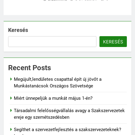
Keresés
KERESÉS
Recent Posts
Megújult,lendületes csapattal épít új jövőt a
Munkástanácsok Országos Szövetsége
Miért ünnepeljük a munkát május 1-én?
Társadalmi felelősségvállalás avagy a Szakszervezetek
ereje egy szemétszedésben
Segíthet a szervezetfejlesztés a szakszervezeteknek?