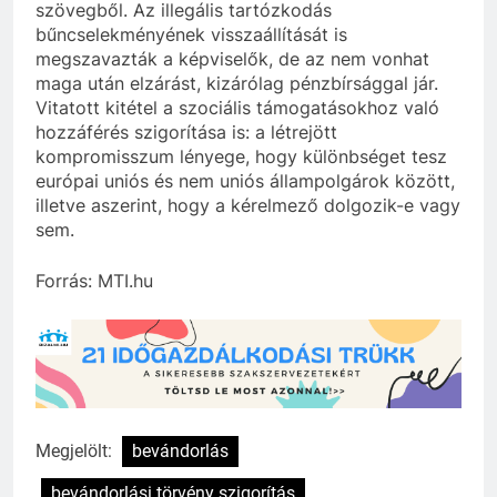
szövegből. Az illegális tartózkodás
bűncselekményének visszaállítását is
megszavazták a képviselők, de az nem vonhat
maga után elzárást, kizárólag pénzbírsággal jár.
Vitatott kitétel a szociális támogatásokhoz való
hozzáférés szigorítása is: a létrejött
kompromisszum lényege, hogy különbséget tesz
európai uniós és nem uniós állampolgárok között,
illetve aszerint, hogy a kérelmező dolgozik-e vagy
sem.
Forrás: MTI.hu
Megjelölt:
bevándorlás
bevándorlási törvény szigorítás