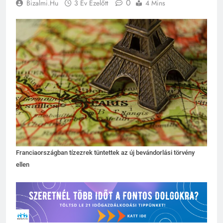
0
Bizalmi.hu
3 Év Ezelőtt
4 Mins
Franciaországban tízezrek tüntettek az új bevándorlási törvény
ellen