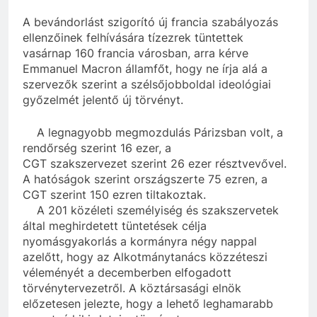
A bevándorlást szigorító új francia szabályozás
ellenzőinek felhívására tízezrek tüntettek
vasárnap 160 francia városban, arra kérve
Emmanuel Macron államfőt, hogy ne írja alá a
szervezők szerint a szélsőjobboldal ideológiai
győzelmét jelentő új törvényt.
A legnagyobb megmozdulás Párizsban volt, a
rendőrség szerint 16 ezer, a
CGT szakszervezet szerint 26 ezer résztvevővel.
A hatóságok szerint országszerte 75 ezren, a
CGT szerint 150 ezren tiltakoztak.
A 201 közéleti személyiség és szakszervetek
által meghirdetett tüntetések célja
nyomásgyakorlás a kormányra négy nappal
azelőtt, hogy az Alkotmánytanács közzéteszi
véleményét a decemberben elfogadott
törvénytervezetről. A köztársasági elnök
előzetesen jelezte, hogy a lehető leghamarabb