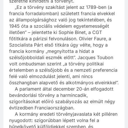
szeretné kihirdetni a törvényt.
„Ez a törvény szakítást jelent az 1789-ben (a
francia forradalomban) született francia elvekkel
az állampolgársághoz való jog tekintetében, és
1945 óta a szociális védelem egyetemességét
illetően” – jelentette ki Sophie Binet, a CGT
főtitkára a párizsi felvonuláson. Olivier Faure, a
Szocialista Párt első titkára úgy vélte, hogy a
francia kormány „megnyitotta a hidat a
szélsőjobboldali eszmék előtt”. Jacques Toubon
volt ombudsman szerint „a törvény politikai
értelemben a szélsőjobb és a nemzeti preferencia
felé való elmozdulást jelenti, ami nincs
összhangban alapvető és alkotmányos elveinkkel”.
A parlament által december 20-án elfogadott
bevándorlási törvény a harmincadik,
szigorításokat előíró szabályozás az elmúlt négy
évtizedben Franciaországban.
A kormány eredeti törvényjavaslata két pilléren
nyugodott: szigorúbban lépett volna fel a
bűnelkövető külföldiekkel szemben, és