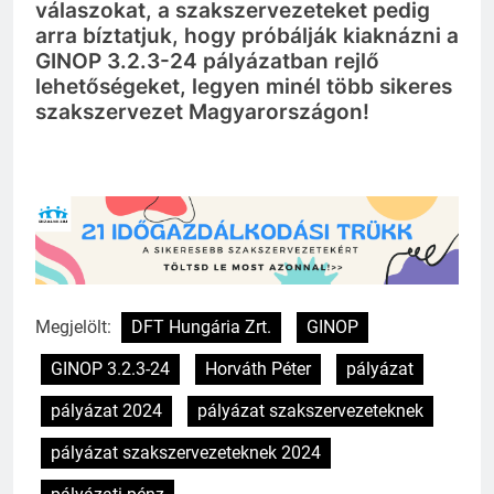
válaszokat, a szakszervezeteket pedig
arra bíztatjuk, hogy próbálják kiaknázni a
GINOP 3.2.3-24 pályázatban rejlő
lehetőségeket, legyen minél több sikeres
szakszervezet Magyarországon!
Megjelölt:
DFT Hungária Zrt.
GINOP
GINOP 3.2.3-24
Horváth Péter
pályázat
pályázat 2024
pályázat szakszervezeteknek
pályázat szakszervezeteknek 2024