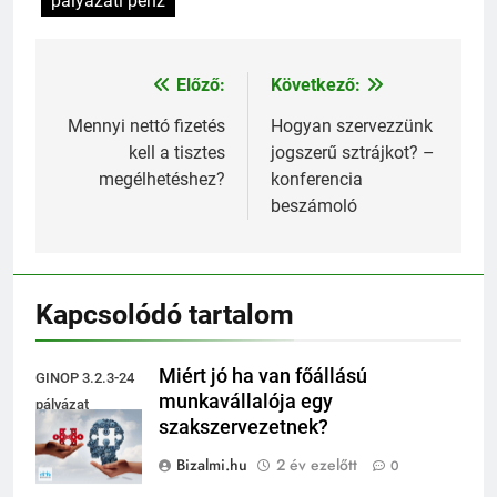
pályázati pénz
Előző:
Következő:
Bejegyzés
navigáció
Mennyi nettó fizetés
Hogyan szervezzünk
kell a tisztes
jogszerű sztrájkot? –
megélhetéshez?
konferencia
beszámoló
Kapcsolódó tartalom
Miért jó ha van főállású
GINOP 3.2.3-24
munkavállalója egy
pályázat
szakszervezetnek?
szakszervezeteknek
Bizalmi.hu
2 év ezelőtt
0