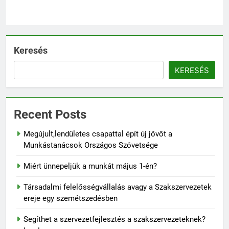
Keresés
KERESÉS
Recent Posts
Megújult,lendületes csapattal épít új jövőt a
Munkástanácsok Országos Szövetsége
Miért ünnepeljük a munkát május 1-én?
Társadalmi felelősségvállalás avagy a Szakszervezetek
ereje egy szemétszedésben
Segíthet a szervezetfejlesztés a szakszervezeteknek?