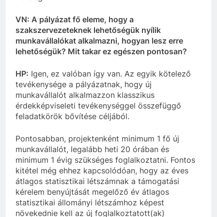
VN: A pályázat fő eleme, hogy a
szakszervezeteknek lehetőségük nyílik
munkavállalókat alkalmazni, hogyan lesz erre
lehetőségük? Mit takar ez egészen pontosan?
HP:
Igen, ez valóban így van. Az egyik kötelező
tevékenysége a pályázatnak, hogy új
munkavállalót alkalmazzon klasszikus
érdekképviseleti tevékenységgel összefüggő
feladatkörök bővítése céljából.
Pontosabban, projektenként minimum 1 fő új
munkavállalót, legalább heti 20 órában és
minimum 1 évig szükséges foglalkoztatni. Fontos
kitétel még ehhez kapcsolódóan, hogy az éves
átlagos statisztikai létszámnak a támogatási
kérelem benyújtását megelőző év átlagos
statisztikai állományi létszámhoz képest
növekednie kell az új foglalkoztatott(ak)