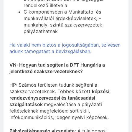
rendelkező illetve a
C komponensben a Munkáltatói és
munkavállalói érdekképviseletek, –
munkahelyi szintű szakszervezetek
pályázathatnak
Ha valaki nem biztos a jogosultságában, szívesen
adunk támogatást a bevizsgálásban.
VN: Hogyan tud segíteni a DFT Hungária a
jelentkező szakszervezeteknek?
HP: Számos területen tudunk segíteni a
szakszervezeteknek. Többek között
képzési,
rendezvényszervezési és tanácsadási
szolgáltatások
megvalósítása a pályázati
feltételeknek megfelelően: soft skill,
infokommunikációs, idegen nyelvi képzések.
Pályázatképesség vizsgálata:
A tulajdonosi