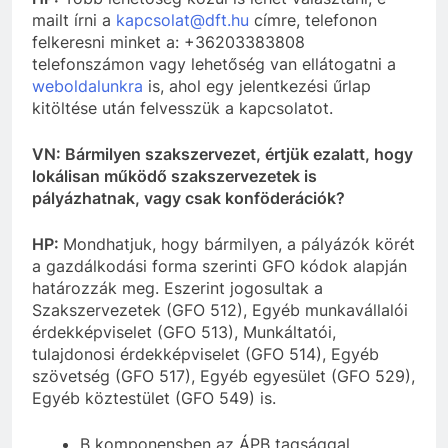
mailt írni a
kapcsolat@dft.hu
címre, telefonon
felkeresni minket a: +36203383808
telefonszámon vagy lehetőség van ellátogatni a
weboldalunkra
is, ahol egy jelentkezési űrlap
kitöltése után felvesszük a kapcsolatot.
VN: Bármilyen szakszervezet, értjük ezalatt, hogy
lokálisan működő szakszervezetek is
pályázhatnak, vagy csak konföderációk?
HP:
Mondhatjuk, hogy bármilyen, a pályázók körét
a gazdálkodási forma szerinti GFO kódok alapján
határozzák meg. Eszerint jogosultak a
Szakszervezetek (GFO 512), Egyéb munkavállalói
érdekképviselet (GFO 513), Munkáltatói,
tulajdonosi érdekképviselet (GFO 514), Egyéb
szövetség (GFO 517), Egyéb egyesület (GFO 529),
Egyéb köztestület (GFO 549) is.
B komponensben az ÁPB tagsággal