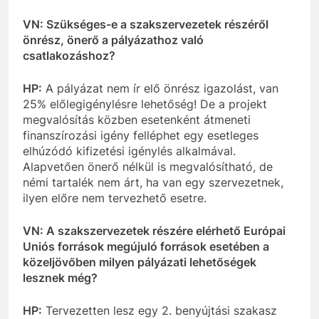
VN: Szükséges-e a szakszervezetek részéről
önrész, önerő a pályázathoz való
csatlakozáshoz?
HP:
A pályázat nem ír elő önrész igazolást, van
25% előlegigénylésre lehetőség! De a projekt
megvalósítás közben esetenként átmeneti
finanszírozási igény felléphet egy esetleges
elhúzódó kifizetési igénylés alkalmával.
Alapvetően önerő nélkül is megvalósítható, de
némi tartalék nem árt, ha van egy szervezetnek,
ilyen előre nem tervezhető esetre.
VN: A szakszervezetek részére elérhető Európai
Uniós források megújuló források esetében a
közelj
övőben milyen pályázati lehetőségek
lesznek még?
HP:
Tervezetten lesz egy 2. benyújtási szakasz