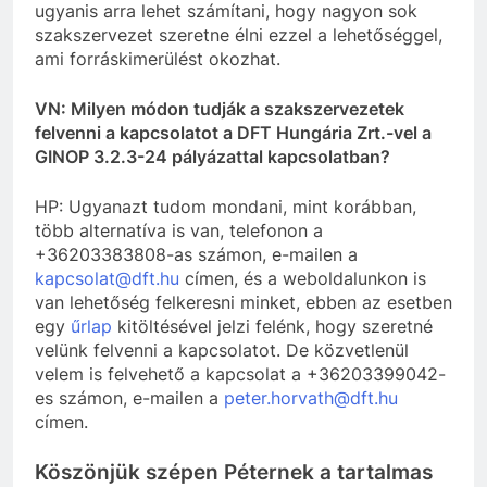
ugyanis arra lehet számítani, hogy nagyon sok
szakszervezet szeretne élni ezzel a lehetőséggel,
ami forráskimerülést okozhat.
VN: Milyen módon tudják a szakszervezetek
felvenni a kapcsolatot a DFT Hungária Zrt.-vel a
GINOP 3.2.3-24 pályázattal kapcsolatban?
HP: Ugyanazt tudom mondani, mint korábban,
több alternatíva is van, telefonon a
+36203383808-as számon, e-mailen a
kapcsolat@dft.hu
címen, és a weboldalunkon is
van lehetőség felkeresni minket, ebben az esetben
egy
űrlap
kitöltésével jelzi felénk, hogy szeretné
velünk felvenni a kapcsolatot. De közvetlenül
velem is felvehető a kapcsolat a +36203399042-
es számon, e-mailen a
peter.horvath@dft.hu
címen.
Köszönjük szépen Péternek a tartalmas