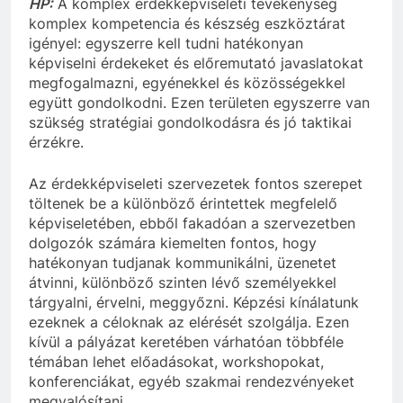
HP:
A komplex érdekképviseleti tevékenység
komplex kompetencia és készség eszköztárat
igényel: egyszerre kell tudni hatékonyan
képviselni érdekeket és előremutató javaslatokat
megfogalmazni, egyénekkel és közösségekkel
együtt gondolkodni. Ezen területen egyszerre van
szükség stratégiai gondolkodásra és jó taktikai
érzékre.
Az érdekképviseleti szervezetek fontos szerepet
töltenek be a különböző érintettek megfelelő
képviseletében, ebből fakadóan a szervezetben
dolgozók számára kiemelten fontos, hogy
hatékonyan tudjanak kommunikálni, üzenetet
átvinni, különböző szinten lévő személyekkel
tárgyalni, érvelni, meggyőzni. Képzési kínálatunk
ezeknek a céloknak az elérését szolgálja. Ezen
kívül a pályázat keretében várhatóan többféle
témában lehet előadásokat, workshopokat,
konferenciákat, egyéb szakmai rendezvényeket
megvalósítani.